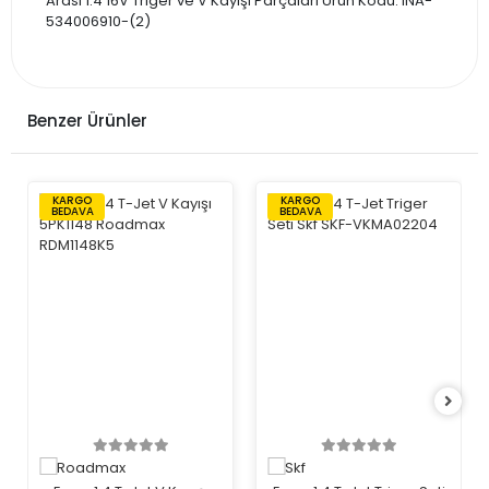
Arası 1.4 16V Triger ve V Kayışı Parçaları Ürün Kodu: INA-
534006910-(2)
Benzer Ürünler
KARGO
KARGO
BEDAVA
BEDAVA