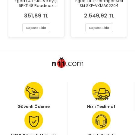
Egea 1.4 T-Jet V Kayışı
Egea 1.4 T-Jet Triger Seti
5PK1148 Roadmax
Skf SKF-VKMA02204
RDM1148K5
351,89 TL
2.549,92 TL
Sepete Ekle
Sepete Ekle
Güvenli Ödeme
Hızlı Teslimat