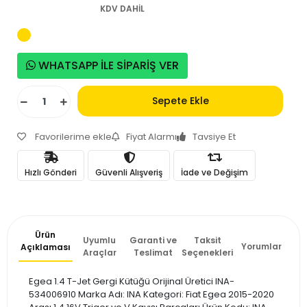
KDV DAHİL
WHATSAPP İLE SİPARİŞ VER
Sepete Ekle
Favorilerime ekle
Fiyat Alarmı
Tavsiye Et
Hızlı Gönderi
Güvenli Alışveriş
İade ve Değişim
Ürün
Uyumlu
Garanti ve
Taksit
Yorumlar
Açıklaması
Araçlar
Teslimat
Seçenekleri
Egea 1.4 T-Jet Gergi Kütüğü Orijinal Üretici INA-
534006910 Marka Adı: INA Kategori: Fiat Egea 2015-2020