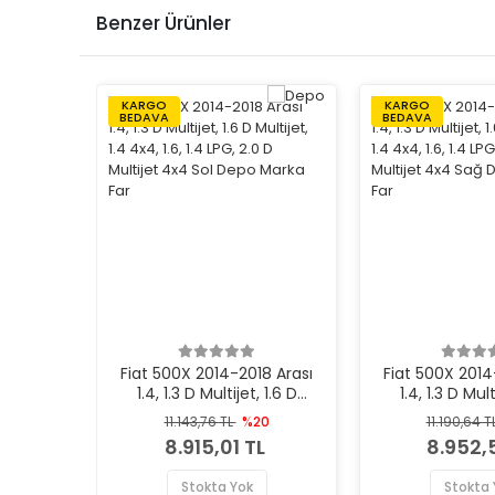
Benzer Ürünler
KARGO
KARGO
BEDAVA
BEDAVA
Fiat 500X 2014-2018 Arası
Fiat 500X 2014
1.4, 1.3 D Multijet, 1.6 D
1.4, 1.3 D Mult
Multijet, 1.4 4x4, 1.6, 1.4 LPG,
Multijet, 1.4 4x4,
11.143,76 TL
%20
11.190,64 T
2.0 D Multijet 4x4 Sol Depo
2.0 D Multijet 
8.915,01 TL
8.952,5
Marka Far
Marka 
Stokta Yok
Stokta 