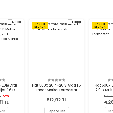
KARGO
KARGO
BEDAVA
BEDAVA
-2018 Arası
Fiat 500X 2014-2018 Arası 1.6
Fiat 500X 
ijet, 1.6 D
Facet Marka Termostat
2.0 D Mul
 1.6, 1.4 LPG,
Marka
L
%20
5.359
4x4 Sağ Depo
812,92 TL
1 TL
4.28
Far
Yok
Sepete Ekle
St