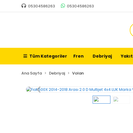
05304586263
05304586263
Tüm Kategoriler
Fren
Debriyaj
Yakıt
Ana Sayfa
Debriyaj
Volan