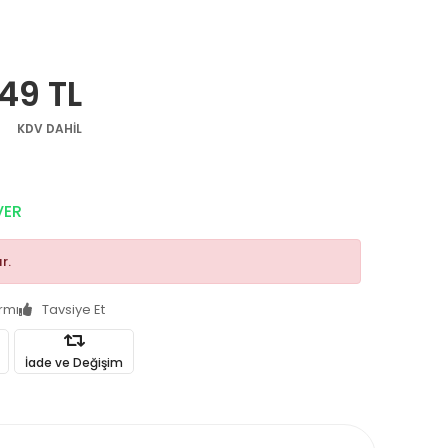
49 TL
KDV DAHİL
VER
r.
armı
Tavsiye Et
İade ve Değişim