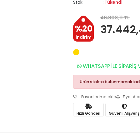
Stok
Tükendi
46.803,11 TL
37.442,
%20
indirim
WHATSAPP İLE SİPARİŞ 
Ürün stokta bulunmamaktadı
Favorilerime ekle
Fiyat Al
Hızlı Gönderi
Güvenli Alışveriş