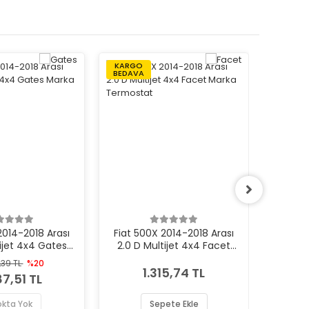
KARGO
KARGO
BEDAVA
BEDAVA
2014-2018 Arası
Fiat 500X 2014-2018 Arası
Fiat 5
tijet 4x4 Gates
2.0 D Multijet 4x4 Facet
2.0 D 
 Termostat
Marka Termostat
Ma
,39 TL
%20
4
1.315,74 TL
7,51 TL
okta Yok
Sepete Ekle