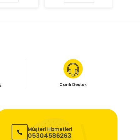
ş
Canlı Destek
Müşteri Hizmetleri
05304586263