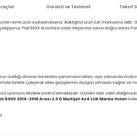
raçlar
Garanti ve Teslimat
Taksit 
 Volan isimli ürün sayfasındasınız. Baktığınız ürün LUK markasına aittir
n çalışıyoruz. Fiat 500X aracınıza volan ihtiyacınız varsa doğru adres Pa
run ürettiği dönme hareketini şanzımana ileten, aynı zamanda motoru
temiyle birlikte çalışarak vites geçişlerinin düzgün olmasını sağlar ve 
ıza uyumunu titizlikle kontrol etmektedir. Ürünleri ister satın aldığını
at 500X 2014-2018 Arası 2.0 D Multijet 4x4 LUK Marka Volan
hakkı
sY