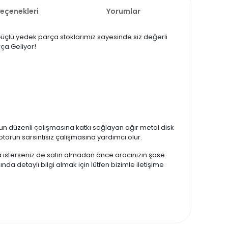
Seçenekleri
Yorumlar
. Güçlü yedek parça stoklarımız sayesinde siz değerli
rça Geliyor!
n düzenli çalışmasına katkı sağlayan ağır metal disk
motorun sarsıntısız çalışmasına yardımcı olur.
zda isterseniz de satın almadan önce aracınızın şase
nda detaylı bilgi almak için lütfen bizimle iletişime