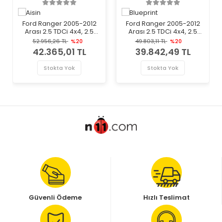
Ford Ranger 2005-2012
Ford Ranger 2005-2012
Arası 2.5 TDCi 4x4, 2.5
Arası 2.5 TDCi 4x4, 2.5
TDdi, 3.0 TDCi 4x4 Aisin
TDdi Blueprint Marka
52.956,26 TL
%20
49.803,11 TL
%20
Marka Volan
Volan
42.365,01 TL
39.842,49 TL
Stokta Yok
Stokta Yok
Güvenli Ödeme
Hızlı Teslimat