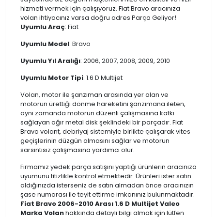
hizmeti vermek için çalışıyoruz. Fiat Bravo aracınıza
volan ihtiyacınız varsa doğru adres Parça Geliyor!
Uyumlu Araç
: Fiat
Uyumlu Model
: Bravo
Uyumlu Yıl Aralığı
: 2006, 2007, 2008, 2009, 2010
Uyumlu Motor Tipi
: 1.6 D Multijet
Volan, motor ile şanzıman arasında yer alan ve
motorun ürettiği dönme hareketini şanzımana ileten,
aynı zamanda motorun düzenli çalışmasına katkı
sağlayan ağır metal disk şeklindeki bir parçadır. Fiat
Bravo volant, debriyaj sistemiyle birlikte çalışarak vites
geçişlerinin düzgün olmasını sağlar ve motorun
sarsıntısız çalışmasına yardımcı olur.
Firmamız yedek parça satışını yaptığı ürünlerin aracınıza
uyumunu titizlikle kontrol etmektedir. Ürünleri ister satın
aldığınızda isterseniz de satın almadan önce aracınızın
şase numarası ile teyit ettirme imkanınız bulunmaktadır.
Fiat Bravo 2006-2010 Arası 1.6 D Multijet Valeo
Marka Volan
hakkında detaylı bilgi almak için lütfen