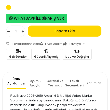
WHATSAPP İLE SİPARİŞ VER
Sepete Ekle
Favorilerime ekle
Fiyat Alarmı
Tavsiye Et
Hızlı Gönderi
Güvenli Alışveriş
İade ve Değişim
Ürün
Uyumlu
Garanti ve
Taksit
Yorumlar
Açıklaması
Araçlar
Teslimat
Seçenekleri
Fiat Bravo 2006-2010 Arası 1.6 D Multijet Valeo Marka
Volan isimli ürün sayfasındasınız. Baktığınız ürün Valeo
markasına aittir. Güçlü yedek parça stoklarımız
sayesinde siz değerli müşterilerimize en kaliteli ve hızlı