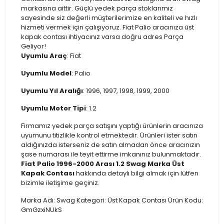
markasına aittir. Güçlü yedek parça stoklarımız
sayesinde siz değerli müşterilerimize en kaliteli ve hızlı
hizmeti vermek için çalışıyoruz. Fiat Palio aracınıza üst
kapak contası ihtiyacınız varsa doğru adres Parça
Geliyor!
Uyumlu Araç
: Fiat
Uyumlu Model
: Palio
Uyumlu Yıl Aralığı
: 1996, 1997, 1998, 1999, 2000
Uyumlu Motor Tipi
: 1.2
Firmamız yedek parça satışını yaptığı ürünlerin aracınıza
uyumunu titizlikle kontrol etmektedir. Ürünleri ister satın
aldığınızda isterseniz de satın almadan önce aracınızın
şase numarası ile teyit ettirme imkanınız bulunmaktadır.
Fiat Palio 1996-2000 Arası 1.2 Swag Marka Üst
Kapak Contası
hakkında detaylı bilgi almak için lütfen
bizimle iletişime geçiniz.
Marka Adı: Swag Kategori: Üst Kapak Contası Ürün Kodu:
GmGzxiNUkS