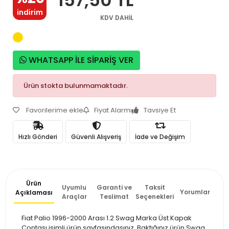
indirim
KDV DAHİL
WHATSAPP İLE SİPARİŞ VER
Ürün stokta bulunmamaktadır.
Favorilerime ekle
Fiyat Alarmı
Tavsiye Et
Hızlı Gönderi
Güvenli Alışveriş
İade ve Değişim
Ürün
Uyumlu
Garanti ve
Taksit
Yorumlar
Açıklaması
Araçlar
Teslimat
Seçenekleri
Fiat Palio 1996-2000 Arası 1.2 Swag Marka Üst Kapak
Contası isimli ürün sayfasındasınız. Baktığınız ürün Swag