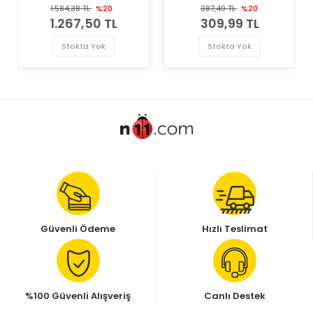
Vantilatör Kayış Gergi
Kayış Gergi Rulmanı
1.584,38 TL
%20
387,49 TL
%20
Rulmanı
1.267,50 TL
309,99 TL
Stokta Yok
Stokta Yok
Güvenli Ödeme
Hızlı Teslimat
%100 Güvenli Alışveriş
Canlı Destek