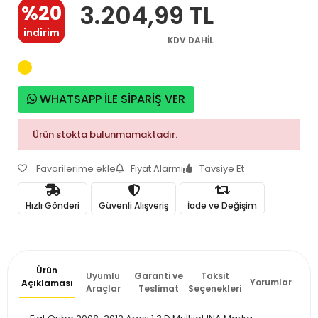
3.204,99 TL
%20
indirim
KDV DAHİL
WHATSAPP İLE SİPARİŞ VER
Ürün stokta bulunmamaktadır.
Favorilerime ekle
Fiyat Alarmı
Tavsiye Et
Hızlı Gönderi
Güvenli Alışveriş
İade ve Değişim
Ürün
Uyumlu
Garanti ve
Taksit
Yorumlar
Açıklaması
Araçlar
Teslimat
Seçenekleri