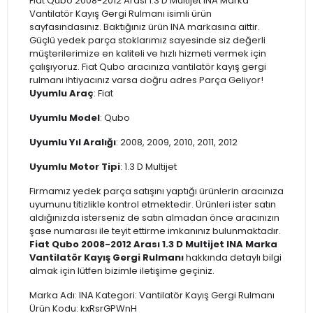
Fiat Qubo 2008-2012 Arası 1.3 D Multijet INA Marka
Vantilatör Kayış Gergi Rulmanı isimli ürün
sayfasındasınız. Baktığınız ürün INA markasına aittir.
Güçlü yedek parça stoklarımız sayesinde siz değerli
müşterilerimize en kaliteli ve hızlı hizmeti vermek için
çalışıyoruz. Fiat Qubo aracınıza vantilatör kayış gergi
rulmanı ihtiyacınız varsa doğru adres Parça Geliyor!
Uyumlu Araç
: Fiat
Uyumlu Model
: Qubo
Uyumlu Yıl Aralığı
: 2008, 2009, 2010, 2011, 2012
Uyumlu Motor Tipi
: 1.3 D Multijet
Firmamız yedek parça satışını yaptığı ürünlerin aracınıza
uyumunu titizlikle kontrol etmektedir. Ürünleri ister satın
aldığınızda isterseniz de satın almadan önce aracınızın
şase numarası ile teyit ettirme imkanınız bulunmaktadır.
Fiat Qubo 2008-2012 Arası 1.3 D Multijet INA Marka
Vantilatör Kayış Gergi Rulmanı
hakkında detaylı bilgi
almak için lütfen bizimle iletişime geçiniz.
Marka Adı: INA Kategori: Vantilatör Kayış Gergi Rulmanı
Ürün Kodu: kxRsrGPWnH