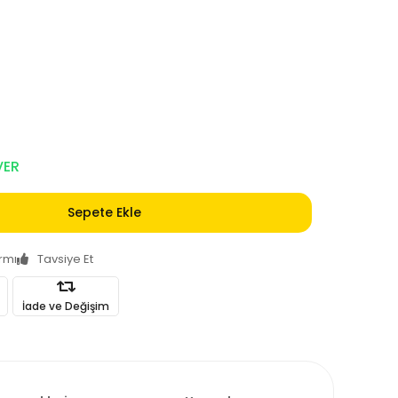
VER
Sepete Ekle
armı
Tavsiye Et
İade ve Değişim