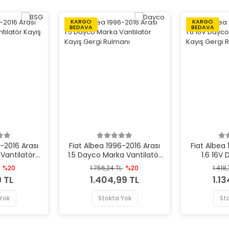
KARGO
KARGO
BEDAVA
BEDAVA
-2016 Arası
Fiat Albea 1996-2016 Arası
Fiat Albea
Vantilatör
1.5 Dayco Marka Vantilatör
1.6 16V
 Rulmanı
Kayış Gergi Rulmanı
Vantilat
%20
1.756,24 TL
%20
1.418
R
 TL
1.404,99 TL
1.1
Yok
Stokta Yok
St