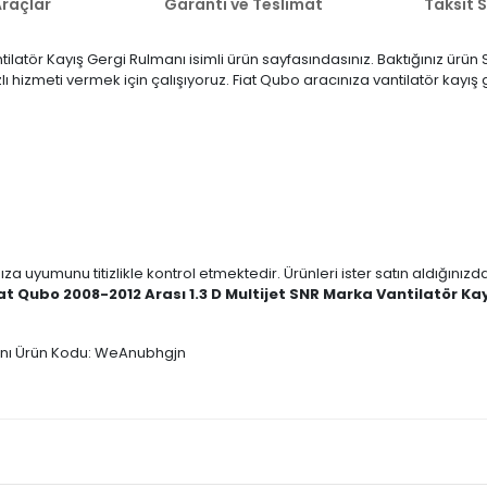
raçlar
Garanti ve Teslimat
Taksit 
tilatör Kayış Gergi Rulmanı isimli ürün sayfasındasınız. Baktığınız ürü
zlı hizmeti vermek için çalışıyoruz. Fiat Qubo aracınıza vantilatör kayı
ıza uyumunu titizlikle kontrol etmektedir. Ürünleri ister satın aldığını
at Qubo 2008-2012 Arası 1.3 D Multijet SNR Marka Vantilatör Ka
manı Ürün Kodu: WeAnubhgjn