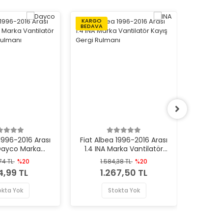
KARGO
KARGO
BEDAVA
BEDAVA
 1996-2016 Arası
Fiat Albea 1996-2016 Arası
Fiat Fi
 Dayco Marka
1.4 INA Marka Vantilatör
1.3 D
ör Kayış Gergi
Kayış Gergi Rulmanı
Vant
,74 TL
%20
1.584,38 TL
%20
4
ulmanı
34,99 TL
1.267,50 TL
okta Yok
Stokta Yok