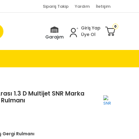
Sipariş Takip
Yardım
İletişim
0
Giriş Yap
Üye Ol
Garajım
ası 1.3 D Multijet SNR Marka
i Rulmanı
ş Gergi Rulmanı