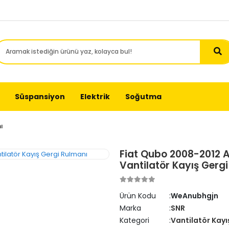
Süspansiyon
Elektrik
Soğutma
ı
Fiat Qubo 2008-2012 Ar
Vantilatör Kayış Gerg
Ürün Kodu
WeAnubhgjn
Marka
SNR
Kategori
Vantilatör Kayı