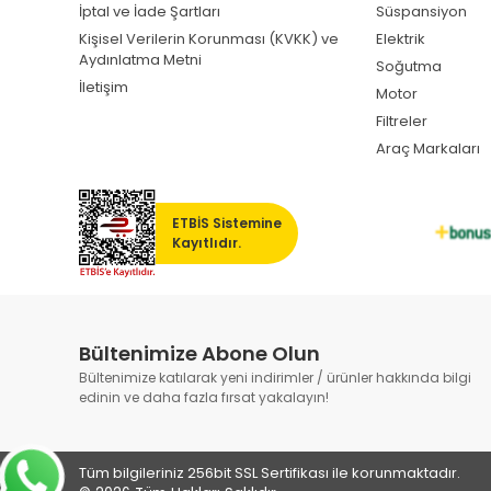
İptal ve İade Şartları
Süspansiyon
Kişisel Verilerin Korunması (KVKK) ve
Elektrik
Aydınlatma Metni
Soğutma
İletişim
Motor
Filtreler
Araç Markaları
ETBİS Sistemine
Kayıtlıdır.
Bültenimize Abone Olun
Bültenimize katılarak yeni indirimler / ürünler hakkında bilgi
edinin ve daha fazla fırsat yakalayın!
Tüm bilgileriniz 256bit SSL Sertifikası ile korunmaktadır.