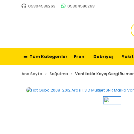
05304586263
05304586263
Tüm Kategoriler
Fren
Debriyaj
Yakıt
Ana Sayfa
Soğutma
Vantilatör Kayış Gergi Rulman