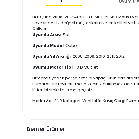
Uyumlu A
Fiat Qubo 2008-2012 Arası 1.3 D Multijet SNR Marka Van
sayesinde siz değerli müşterilerimize en kaliteli ve hı
Geliyor!
Uyumlu Araç
: Fiat
Uyumlu Model
: Qubo
Uyumlu Yıl Aralığı
: 2008, 2009, 2010, 2011, 2012
Uyumlu Motor Tipi
: 1.3 D Multijet
Firmamız yedek parça satışını yaptığı ürünlerin aracın
numarası ile teyit ettirme imkanınız bulunmaktadır.
Fi
lütfen bizimle iletişime geçiniz.
Marka Adı: SNR Kategori: Vantilatör Kayış Gergi Rul
Benzer Ürünler