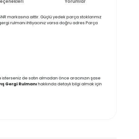
Seçenekleri
Yorumlar
n SNR markasına aittir. Güçlü yedek parça stoklarımız
ş gergi rulmanı ihtiyacınız varsa doğru adres Parça
zda isterseniz de satın almadan önce aracınızın şase
yış Gergi Rulmanı
hakkında detaylı bilgi almak için