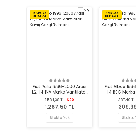
KARGO
KARGO
BEDAVA
BEDAVA
Fiat Palio 1996-2000 Arası
Fiat Albea 1996
1.2, 1.4 INA Marka Vantilatör
1.4 BSG Marka 
Kayış Gergi Rulmanı
Kayış Gergi
1.584,38 TL
%20
387,49 TL
1.267,50 TL
309,99
Stokta Yok
Stokta 