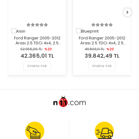
Ford Ranger 2005-2012
Ford Ranger 2005-2012
Arası 2.5 TDCi 4x4, 2.5
Arası 2.5 TDCi 4x4, 2.5
TDdi, 3.0 TDCi 4x4 Aisin
TDdi Blueprint Marka
52.956,26 TL
%20
49.803,11 TL
%20
Marka Volan
Volan
42.365,01 TL
39.842,49 TL
Stokta Yok
Stokta Yok