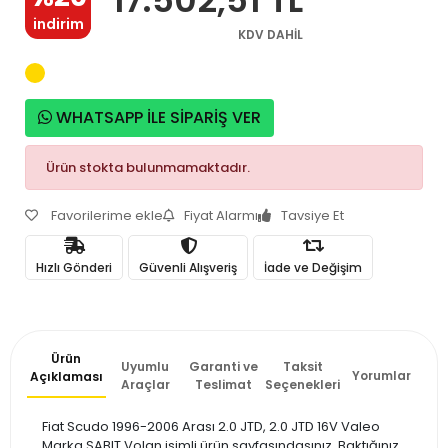
indirim
KDV DAHİL
WHATSAPP İLE SİPARİŞ VER
Ürün stokta bulunmamaktadır.
Favorilerime ekle
Fiyat Alarmı
Tavsiye Et
Hızlı Gönderi
Güvenli Alışveriş
İade ve Değişim
Ürün
Uyumlu
Garanti ve
Taksit
Yorumlar
Açıklaması
Araçlar
Teslimat
Seçenekleri
Fiat Scudo 1996-2006 Arası 2.0 JTD, 2.0 JTD 16V Valeo
Marka SABIT Volan isimli ürün sayfasındasınız. Baktığınız