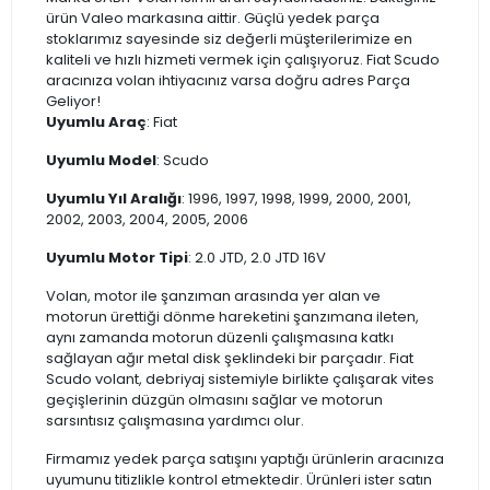
ürün Valeo markasına aittir. Güçlü yedek parça
stoklarımız sayesinde siz değerli müşterilerimize en
kaliteli ve hızlı hizmeti vermek için çalışıyoruz. Fiat Scudo
aracınıza volan ihtiyacınız varsa doğru adres Parça
Geliyor!
Uyumlu Araç
: Fiat
Uyumlu Model
: Scudo
Uyumlu Yıl Aralığı
: 1996, 1997, 1998, 1999, 2000, 2001,
2002, 2003, 2004, 2005, 2006
Uyumlu Motor Tipi
: 2.0 JTD, 2.0 JTD 16V
Volan, motor ile şanzıman arasında yer alan ve
motorun ürettiği dönme hareketini şanzımana ileten,
aynı zamanda motorun düzenli çalışmasına katkı
sağlayan ağır metal disk şeklindeki bir parçadır. Fiat
Scudo volant, debriyaj sistemiyle birlikte çalışarak vites
geçişlerinin düzgün olmasını sağlar ve motorun
sarsıntısız çalışmasına yardımcı olur.
Firmamız yedek parça satışını yaptığı ürünlerin aracınıza
uyumunu titizlikle kontrol etmektedir. Ürünleri ister satın