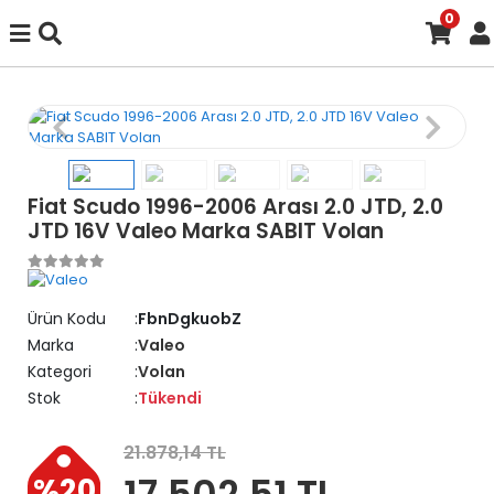
0
Fiat Scudo 1996-2006 Arası 2.0 JTD, 2.0
JTD 16V Valeo Marka SABIT Volan
Ürün Kodu
FbnDgkuobZ
Marka
Valeo
Kategori
Volan
Stok
Tükendi
21.878,14 TL
17.502,51 TL
%20