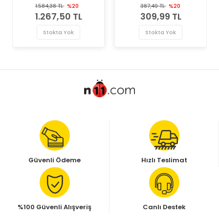
Vantilatör Kayış Gergi
Kayış Gergi Rulmanı
1.584,38 TL
%20
387,49 TL
%20
Rulmanı
1.267,50 TL
309,99 TL
Stokta Yok
Stokta Yok
Güvenli Ödeme
Hızlı Teslimat
%100 Güvenli Alışveriş
Canlı Destek