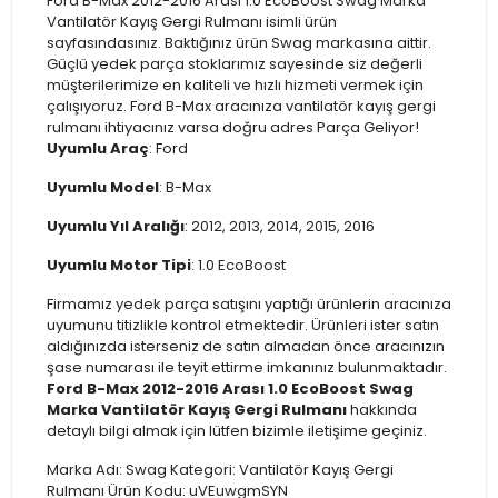
Ford B-Max 2012-2016 Arası 1.0 EcoBoost Swag Marka
Vantilatör Kayış Gergi Rulmanı isimli ürün
sayfasındasınız. Baktığınız ürün Swag markasına aittir.
Güçlü yedek parça stoklarımız sayesinde siz değerli
müşterilerimize en kaliteli ve hızlı hizmeti vermek için
çalışıyoruz. Ford B-Max aracınıza vantilatör kayış gergi
rulmanı ihtiyacınız varsa doğru adres Parça Geliyor!
Uyumlu Araç
: Ford
Uyumlu Model
: B-Max
Uyumlu Yıl Aralığı
: 2012, 2013, 2014, 2015, 2016
Uyumlu Motor Tipi
: 1.0 EcoBoost
Firmamız yedek parça satışını yaptığı ürünlerin aracınıza
uyumunu titizlikle kontrol etmektedir. Ürünleri ister satın
aldığınızda isterseniz de satın almadan önce aracınızın
şase numarası ile teyit ettirme imkanınız bulunmaktadır.
Ford B-Max 2012-2016 Arası 1.0 EcoBoost Swag
Marka Vantilatör Kayış Gergi Rulmanı
hakkında
detaylı bilgi almak için lütfen bizimle iletişime geçiniz.
Marka Adı: Swag Kategori: Vantilatör Kayış Gergi
Rulmanı Ürün Kodu: uVEuwgmSYN