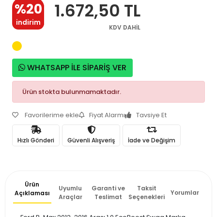
1.672,50 TL
%20
indirim
KDV DAHİL
WHATSAPP İLE SİPARİŞ VER
Ürün stokta bulunmamaktadır.
Favorilerime ekle
Fiyat Alarmı
Tavsiye Et
Hızlı Gönderi
Güvenli Alışveriş
İade ve Değişim
Ürün
Uyumlu
Garanti ve
Taksit
Yorumlar
Açıklaması
Araçlar
Teslimat
Seçenekleri