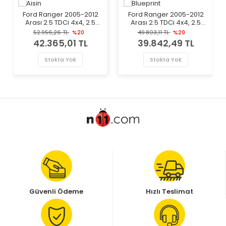
Ford Ranger 2005-2012
Ford Ranger 2005-2012
Arası 2.5 TDCi 4x4, 2.5
Arası 2.5 TDCi 4x4, 2.5
TDdi, 3.0 TDCi 4x4 Aisin
TDdi Blueprint Marka
52.956,26 TL
%20
49.803,11 TL
%20
Marka Volan
Volan
42.365,01 TL
39.842,49 TL
Stokta Yok
Stokta Yok
Güvenli Ödeme
Hızlı Teslimat