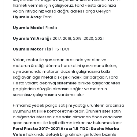
hizmeti vermek için çalışıyoruz. Ford Fiesta aracınıza
volan ihtiyacınız varsa doğru adres Parça Geliyor!
Uyumlu Araç
: Ford
Uyumlu Model
: Fiesta
Uyumlu Yıl Aralığı
: 2017, 2018, 2019, 2020, 2021
Uyumlu Motor Tipi
: 1.5 TDCi
Volan, motor ile şanzıman arasında yer alan ve
motorun ürettiği dönme hareketini şanzımana ileten,
aynı zamanda motorun düzenli çalışmasına katkı
sağlayan ağır metal disk şeklindeki bir parçadır. Ford
Fiesta volant, debriyaj sistemiyle birlikte çalışarak vites
geçişlerinin düzgün olmasını sağlar ve motorun
sarsıntısız çalışmasına yardımcı olur.
Firmamız yedek parça satışını yaptığı ürünlerin aracınıza
uyumunu titizlikle kontrol etmektedir. Ürünleri ister satın
aldığınızda isterseniz de satın almadan önce aracınızın
şase numarası ile teyit ettirme imkanınız bulunmaktadır.
Ford Fiesta 2017-2021 Arası 1.5 TDCi Sachs Marka
Volan
hakkında detaylı bilgi almak için lütfen bizimle