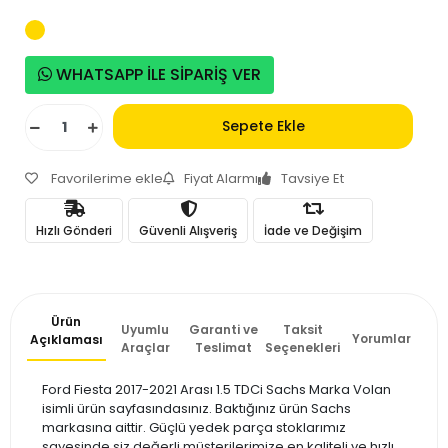
WHATSAPP İLE SİPARİŞ VER
Sepete Ekle
Favorilerime ekle
Fiyat Alarmı
Tavsiye Et
Hızlı Gönderi
Güvenli Alışveriş
İade ve Değişim
Ürün
Uyumlu
Garanti ve
Taksit
Yorumlar
Açıklaması
Araçlar
Teslimat
Seçenekleri
Ford Fiesta 2017-2021 Arası 1.5 TDCi Sachs Marka Volan
isimli ürün sayfasındasınız. Baktığınız ürün Sachs
markasına aittir. Güçlü yedek parça stoklarımız
sayesinde siz değerli müşterilerimize en kaliteli ve hızlı