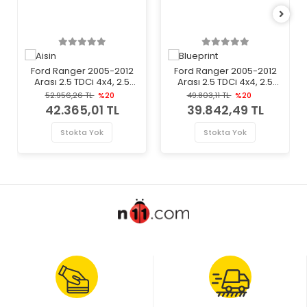
Ford Ranger 2005-2012
Ford Ranger 2005-2012
Arası 2.5 TDCi 4x4, 2.5
Arası 2.5 TDCi 4x4, 2.5
TDdi, 3.0 TDCi 4x4 Aisin
TDdi Blueprint Marka
52.956,26 TL
%20
49.803,11 TL
%20
Marka Volan
Volan
42.365,01 TL
39.842,49 TL
Stokta Yok
Stokta Yok