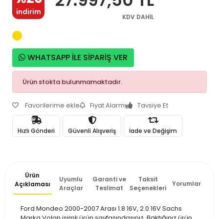
indirim
KDV DAHİL
WHATSAPP İLE SİPARİŞ VER
Ürün stokta bulunmamaktadır.
Favorilerime ekle
Fiyat Alarmı
Tavsiye Et
Hızlı Gönderi
Güvenli Alışveriş
İade ve Değişim
Ürün
Uyumlu
Garanti ve
Taksit
Yorumlar
Açıklaması
Araçlar
Teslimat
Seçenekleri
Ford Mondeo 2000-2007 Arası 1.8 16V, 2.0 16V Sachs
Marka Volan isimli ürün sayfasındasınız. Baktığınız ürün