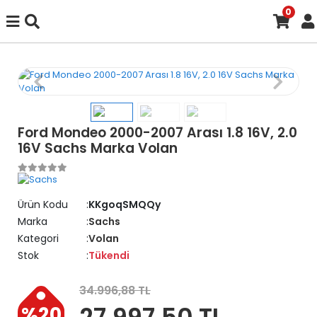
0
Ford Mondeo 2000-2007 Arası 1.8 16V, 2.0
16V Sachs Marka Volan
Ürün Kodu
KKgoqSMQQy
Marka
Sachs
Kategori
Volan
Stok
Tükendi
34.996,88 TL
27.997,50 TL
%20