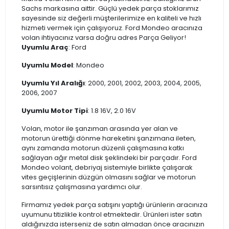
Sachs markasına aittir. Güçlü yedek parça stoklarımız
sayesinde siz değerli müşterilerimize en kaliteli ve hızlı
hizmeti vermek için çalışıyoruz. Ford Mondeo aracınıza
volan ihtiyacınız varsa doğru adres Parça Geliyor!
Uyumlu Araç
: Ford
Uyumlu Model
: Mondeo
Uyumlu Yıl Aralığı
: 2000, 2001, 2002, 2003, 2004, 2005,
2006, 2007
Uyumlu Motor Tipi
: 1.8 16V, 2.0 16V
Volan, motor ile şanzıman arasında yer alan ve
motorun ürettiği dönme hareketini şanzımana ileten,
aynı zamanda motorun düzenli çalışmasına katkı
sağlayan ağır metal disk şeklindeki bir parçadır. Ford
Mondeo volant, debriyaj sistemiyle birlikte çalışarak
vites geçişlerinin düzgün olmasını sağlar ve motorun
sarsıntısız çalışmasına yardımcı olur.
Firmamız yedek parça satışını yaptığı ürünlerin aracınıza
uyumunu titizlikle kontrol etmektedir. Ürünleri ister satın
aldığınızda isterseniz de satın almadan önce aracınızın