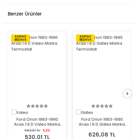
Benzer Ürünler
KARGO
KARGO
BEDAVA
BEDAVA
Ford Orion 1983-1990
Ford Orion 1983-1990
Arası 1.6 D Valeo Marka
Arası 1.6 D Gates Marka
Termostat
Termostat
662,51 TL
%20
626,08 TL
530,01 TL