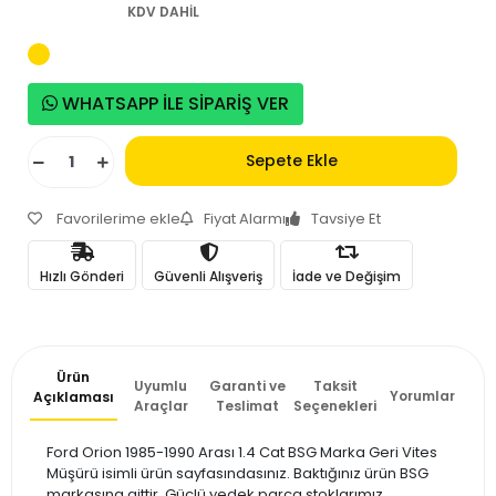
KDV DAHİL
WHATSAPP İLE SİPARİŞ VER
Sepete Ekle
Favorilerime ekle
Fiyat Alarmı
Tavsiye Et
Hızlı Gönderi
Güvenli Alışveriş
İade ve Değişim
Ürün
Uyumlu
Garanti ve
Taksit
Yorumlar
Açıklaması
Araçlar
Teslimat
Seçenekleri
Ford Orion 1985-1990 Arası 1.4 Cat BSG Marka Geri Vites
Müşürü isimli ürün sayfasındasınız. Baktığınız ürün BSG
markasına aittir. Güçlü yedek parça stoklarımız