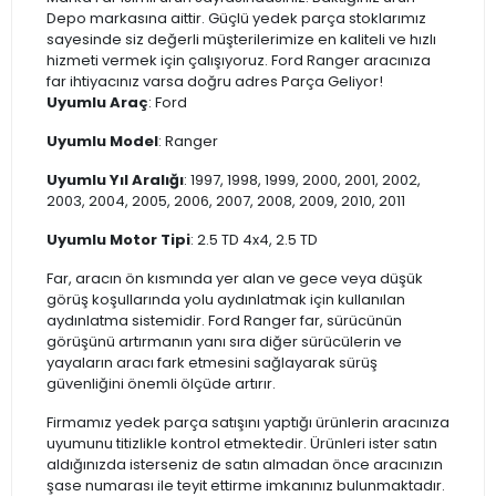
Depo markasına aittir. Güçlü yedek parça stoklarımız
sayesinde siz değerli müşterilerimize en kaliteli ve hızlı
hizmeti vermek için çalışıyoruz. Ford Ranger aracınıza
far ihtiyacınız varsa doğru adres Parça Geliyor!
Uyumlu Araç
: Ford
Uyumlu Model
: Ranger
Uyumlu Yıl Aralığı
: 1997, 1998, 1999, 2000, 2001, 2002,
2003, 2004, 2005, 2006, 2007, 2008, 2009, 2010, 2011
Uyumlu Motor Tipi
: 2.5 TD 4x4, 2.5 TD
Far, aracın ön kısmında yer alan ve gece veya düşük
görüş koşullarında yolu aydınlatmak için kullanılan
aydınlatma sistemidir. Ford Ranger far, sürücünün
görüşünü artırmanın yanı sıra diğer sürücülerin ve
yayaların aracı fark etmesini sağlayarak sürüş
güvenliğini önemli ölçüde artırır.
Firmamız yedek parça satışını yaptığı ürünlerin aracınıza
uyumunu titizlikle kontrol etmektedir. Ürünleri ister satın
aldığınızda isterseniz de satın almadan önce aracınızın
şase numarası ile teyit ettirme imkanınız bulunmaktadır.