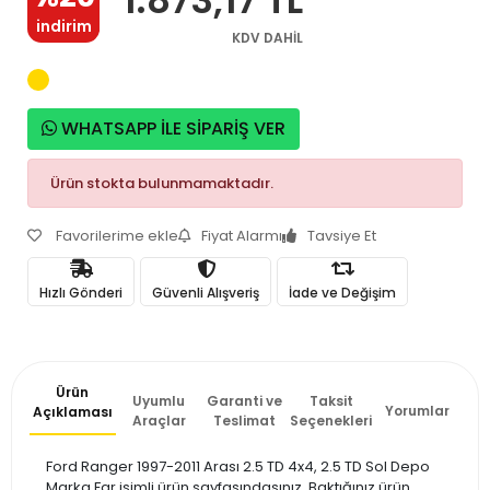
indirim
KDV DAHİL
WHATSAPP İLE SİPARİŞ VER
Ürün stokta bulunmamaktadır.
Favorilerime ekle
Fiyat Alarmı
Tavsiye Et
Hızlı Gönderi
Güvenli Alışveriş
İade ve Değişim
Ürün
Uyumlu
Garanti ve
Taksit
Yorumlar
Açıklaması
Araçlar
Teslimat
Seçenekleri
Ford Ranger 1997-2011 Arası 2.5 TD 4x4, 2.5 TD Sol Depo
Marka Far isimli ürün sayfasındasınız. Baktığınız ürün