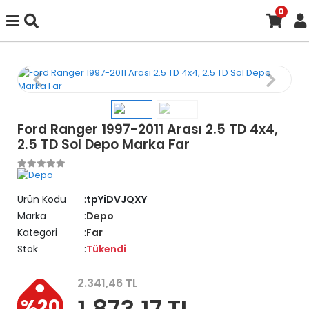
0
Ford Ranger 1997-2011 Arası 2.5 TD 4x4,
2.5 TD Sol Depo Marka Far
Ürün Kodu
tpYiDVJQXY
Marka
Depo
Kategori
Far
Stok
Tükendi
2.341,46 TL
1.873,17 TL
%20