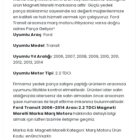
ürün Magneti Marelli markasına aittir. Güçlü yedek
parça stoklarımız sayesinde siz değerli müşterilerimize
en kaliteli ve hızlı hizmeti vermek için çalışıyoruz. Ford
Transit aracınıza marş motoru ihtiyacınız varsa doğru
adres Parça Geliyor!
Uyumlu Araç
: Ford
Uyumlu Model
: Transit
Uyumlu Yıl Aralığı
: 2006, 2007, 2008, 2009, 2010, 2011,
2012, 2013, 2014
Uyumlu Motor Tipi
: 2.2 TDCi
Firmamız yedek parça satışını yaptığı ürünlerin aracınıza
uyumunu titizlikle kontrol etmektedir. Ürünleri ister satın
aldığınızda isterseniz de satın almadan önce aracınızın
şase numarası ile teyit ettirme imkanınız bulunmaktadır.
Ford Transit 2006-2014 Arası 2.2 TDCi Magneti
Marelli Marka Marş Motoru
hakkında detaylı bilgi
almak için lütfen bizimle iletişime geçiniz.
Marka Adı: Magneti Marelli Kategori: Marş Motoru Ürün
Kodu: enGncVxaXn