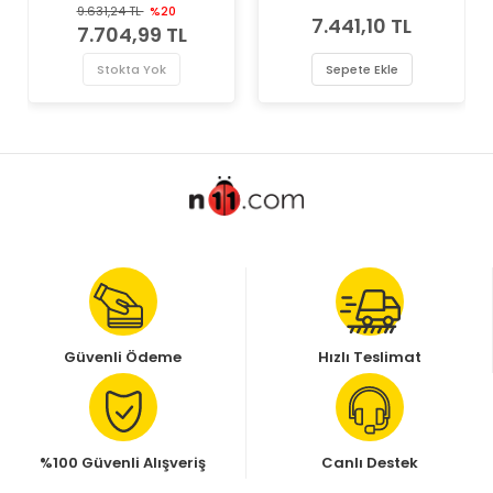
2.0 i 16V Valeo Marka
Marka Marş Motoru
9.631,24 TL
%20
7.441,10 TL
Marş Motoru
7.704,99 TL
Stokta Yok
Sepete Ekle
Güvenli Ödeme
Hızlı Teslimat
%100 Güvenli Alışveriş
Canlı Destek