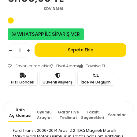
KDV DAHİL
WHATSAPP İLE SİPARİŞ VER
Sepete Ekle
Favorilerime ekle
Fiyat Alarmı
Tavsiye Et
Hızlı Gönderi
Güvenli Alışveriş
İade ve Değişim
Ürün
Uyumlu
Garanti ve
Taksit
Yorumlar
Açıklaması
Araçlar
Teslimat
Seçenekleri
Ford Transit 2006-2014 Arası 2.2 TDCi Magneti Marelli
Marka Marş Motoru isimli ürün sayfasındasınız. Baktığınız