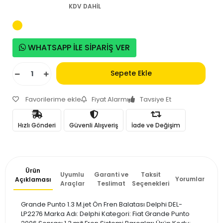
KDV DAHİL
WHATSAPP İLE SİPARİŞ VER
Sepete Ekle
Favorilerime ekle
Fiyat Alarmı
Tavsiye Et
Hızlı Gönderi
Güvenli Alışveriş
İade ve Değişim
Ürün
Uyumlu
Garanti ve
Taksit
Yorumlar
Açıklaması
Araçlar
Teslimat
Seçenekleri
Grande Punto 1.3 M.jet Ön Fren Balatası Delphi DEL-
LP2276 Marka Adı: Delphi Kategori: Fiat Grande Punto