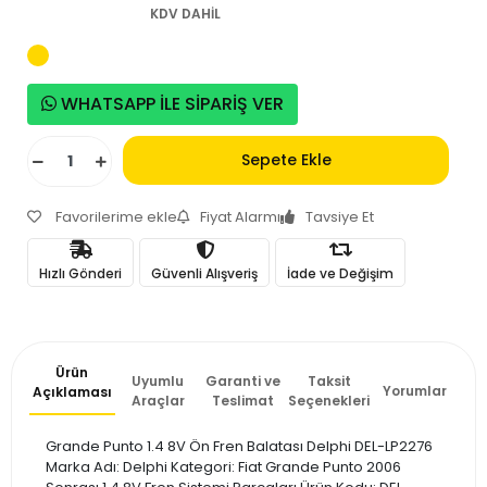
KDV DAHİL
WHATSAPP İLE SİPARİŞ VER
Sepete Ekle
Favorilerime ekle
Fiyat Alarmı
Tavsiye Et
Hızlı Gönderi
Güvenli Alışveriş
İade ve Değişim
Ürün
Uyumlu
Garanti ve
Taksit
Yorumlar
Açıklaması
Araçlar
Teslimat
Seçenekleri
Grande Punto 1.4 8V Ön Fren Balatası Delphi DEL-LP2276
Marka Adı: Delphi Kategori: Fiat Grande Punto 2006