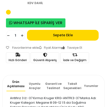
KDV DAHİL
WHATSAPP İLE SİPARİŞ VER
Sepete Ekle
Favorilerime ekle
Fiyat Alarmı
Tavsiye Et
Hızlı Gönderi
Güvenli Alışveriş
İade ve Değişim
Ürün
Uyumlu
Garanti ve
Taksit
Yorumlar
Açıklaması
Araçlar
Teslimat
Seçenekleri
Antifiriz 3 Lt -37 Kırmızı Kruger KRG-ANTFK3-37 Marka Adı:
Kruger Kategori: Megane III 09-12 1.5 dci Soğutma