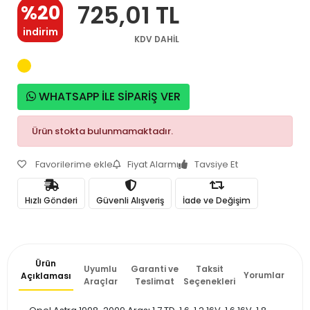
725,01 TL
%20
indirim
KDV DAHİL
WHATSAPP İLE SİPARİŞ VER
Ürün stokta bulunmamaktadır.
Favorilerime ekle
Fiyat Alarmı
Tavsiye Et
Hızlı Gönderi
Güvenli Alışveriş
İade ve Değişim
Ürün
Uyumlu
Garanti ve
Taksit
Yorumlar
Açıklaması
Araçlar
Teslimat
Seçenekleri