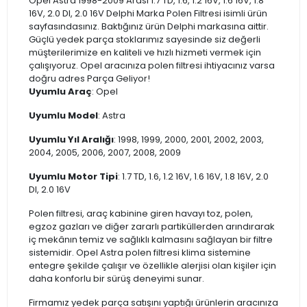
Opel Astra 1998-2009 Arası 1.7 TD, 1.6, 1.2 16V, 1.6 16V, 1.8
16V, 2.0 DI, 2.0 16V Delphi Marka Polen Filtresi isimli ürün
sayfasındasınız. Baktığınız ürün Delphi markasına aittir.
Güçlü yedek parça stoklarımız sayesinde siz değerli
müşterilerimize en kaliteli ve hızlı hizmeti vermek için
çalışıyoruz. Opel aracınıza polen filtresi ihtiyacınız varsa
doğru adres Parça Geliyor!
Uyumlu Araç
: Opel
Uyumlu Model
: Astra
Uyumlu Yıl Aralığı
: 1998, 1999, 2000, 2001, 2002, 2003,
2004, 2005, 2006, 2007, 2008, 2009
Uyumlu Motor Tipi
: 1.7 TD, 1.6, 1.2 16V, 1.6 16V, 1.8 16V, 2.0
DI, 2.0 16V
Polen filtresi, araç kabinine giren havayı toz, polen,
egzoz gazları ve diğer zararlı partiküllerden arındırarak
iç mekânın temiz ve sağlıklı kalmasını sağlayan bir filtre
sistemidir. Opel Astra polen filtresi klima sistemine
entegre şekilde çalışır ve özellikle alerjisi olan kişiler için
daha konforlu bir sürüş deneyimi sunar.
Firmamız yedek parça satışını yaptığı ürünlerin aracınıza