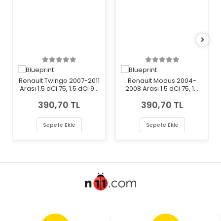
Renault Twingo 2007-2011
Renault Modus 2004-
Arası 1.5 dCi 75, 1.5 dCi 90
2008 Arası 1.5 dCi 75, 1.5
Blueprint Marka Polen
dCi 90 Blueprint Marka
390,70 TL
390,70 TL
Filtresi
Polen Filtresi
Sepete Ekle
Sepete Ekle