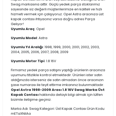
Swag markasına aittir. Güçlü yedek parça stoklarımız
sayesinde siz değerli müşterilerimize en kaliteli ve hızlı
hizmeti vermek için çalışıyoruz. Opel Astra aracınıza üst
kapak contası ihtiyacınız varsa doğru adres Parça
Geliyor!
Uyumlu Araç
: Opel
Uyumlu Model
: Astra
Uyumlu Yıl Aralığı
: 1998, 1999, 2000, 2001, 2002, 2003,
2004, 2005, 2006, 2007, 2008, 2009
Uyumlu Motor Tipi
: 1.8 16V
Firmamız yedek parça satışını yaptığı ürünlerin aracınıza
uyumunu titizlikle kontrol etmektedir. Ürünleri ister satın
aldığınızda isterseniz de satın almadan önce aracınızın
şase numarası ile teyit ettirme imkanınız bulunmaktadır.
Opel Astra 1998-2009 Arası 1.8 16V Swag Marka Üst
Kapak Contası
hakkında detaylı bilgi almak için lütfen
bizimle iletişime geçiniz.
Marka Adı: Swag Kategori: Üst Kapak Contası Ürün Kodu:
mETaXNilAa