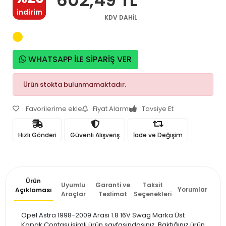
indirim
KDV DAHİL
WHATSAPP İLE SİPARİŞ VER
Ürün stokta bulunmamaktadır.
Favorilerime ekle
Fiyat Alarmı
Tavsiye Et
Hızlı Gönderi
Güvenli Alışveriş
İade ve Değişim
Ürün
Uyumlu
Garanti ve
Taksit
Yorumlar
Açıklaması
Araçlar
Teslimat
Seçenekleri
Opel Astra 1998-2009 Arası 1.8 16V Swag Marka Üst
Kapak Contası isimli ürün sayfasındasınız. Baktığınız ürün