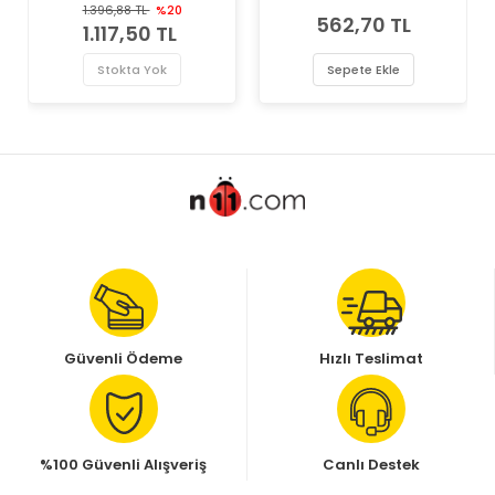
Marka Üst Kapak Contası
Reinz Marka Üst Kapak
1.396,88 TL
%20
562,70 TL
Contası
1.117,50 TL
Stokta Yok
Sepete Ekle
Güvenli Ödeme
Hızlı Teslimat
%100 Güvenli Alışveriş
Canlı Destek