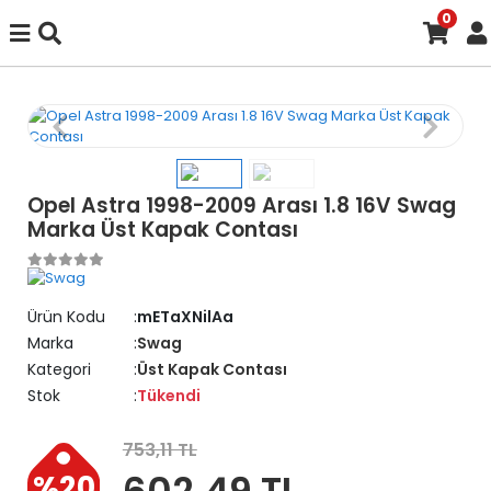
0
Opel Astra 1998-2009 Arası 1.8 16V Swag
Marka Üst Kapak Contası
Ürün Kodu
mETaXNilAa
Marka
Swag
Kategori
Üst Kapak Contası
Stok
Tükendi
753,11 TL
602,49 TL
%20