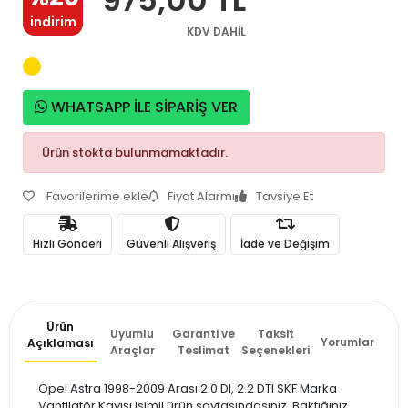
indirim
KDV DAHİL
WHATSAPP İLE SİPARİŞ VER
Ürün stokta bulunmamaktadır.
Favorilerime ekle
Fiyat Alarmı
Tavsiye Et
Hızlı Gönderi
Güvenli Alışveriş
İade ve Değişim
Ürün
Uyumlu
Garanti ve
Taksit
Yorumlar
Açıklaması
Araçlar
Teslimat
Seçenekleri
Opel Astra 1998-2009 Arası 2.0 DI, 2.2 DTI SKF Marka
Vantilatör Kayışı isimli ürün sayfasındasınız. Baktığınız