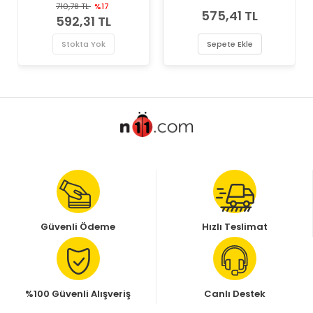
Gates Marka Vantilatör
1.3 JTD 16V Gates Marka
710,78 TL
%17
575,41 TL
Kayışı
Vantilatör Kayışı
592,31 TL
Stokta Yok
Sepete Ekle
Güvenli Ödeme
Hızlı Teslimat
%100 Güvenli Alışveriş
Canlı Destek