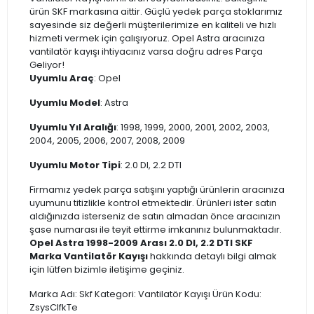
ürün SKF markasına aittir. Güçlü yedek parça stoklarımız
sayesinde siz değerli müşterilerimize en kaliteli ve hızlı
hizmeti vermek için çalışıyoruz. Opel Astra aracınıza
vantilatör kayışı ihtiyacınız varsa doğru adres Parça
Geliyor!
Uyumlu Araç
: Opel
Uyumlu Model
: Astra
Uyumlu Yıl Aralığı
: 1998, 1999, 2000, 2001, 2002, 2003,
2004, 2005, 2006, 2007, 2008, 2009
Uyumlu Motor Tipi
: 2.0 DI, 2.2 DTI
Firmamız yedek parça satışını yaptığı ürünlerin aracınıza
uyumunu titizlikle kontrol etmektedir. Ürünleri ister satın
aldığınızda isterseniz de satın almadan önce aracınızın
şase numarası ile teyit ettirme imkanınız bulunmaktadır.
Opel Astra 1998-2009 Arası 2.0 DI, 2.2 DTI SKF
Marka Vantilatör Kayışı
hakkında detaylı bilgi almak
için lütfen bizimle iletişime geçiniz.
Marka Adı: Skf Kategori: Vantilatör Kayışı Ürün Kodu:
ZsysCIfkTe