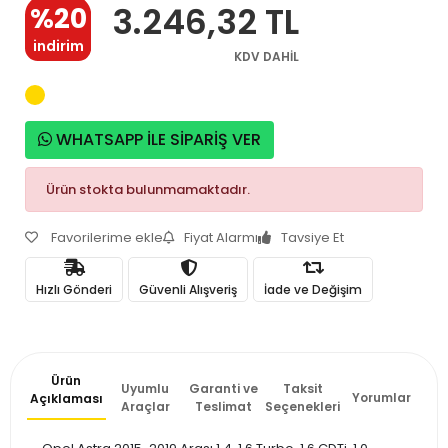
3.246,32 TL
%20
indirim
KDV DAHİL
WHATSAPP İLE SİPARİŞ VER
Ürün stokta bulunmamaktadır.
Favorilerime ekle
Fiyat Alarmı
Tavsiye Et
Hızlı Gönderi
Güvenli Alışveriş
İade ve Değişim
Ürün
Uyumlu
Garanti ve
Taksit
Yorumlar
Açıklaması
Araçlar
Teslimat
Seçenekleri