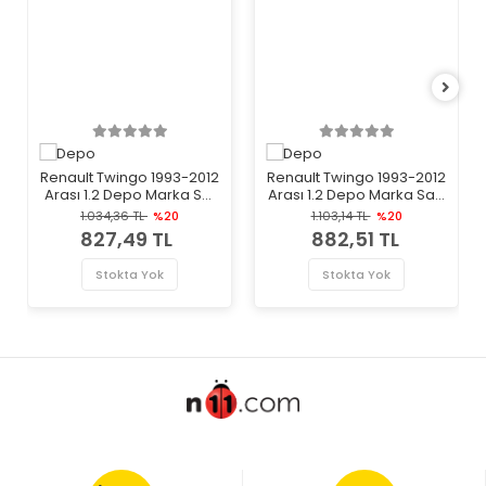
Renault Twingo 1993-2012
Renault Twingo 1993-2012
Arası 1.2 Depo Marka Sol
Arası 1.2 Depo Marka Sağ
Stop Lambası
Stop Lambası
1.034,36 TL
%20
1.103,14 TL
%20
827,49 TL
882,51 TL
Stokta Yok
Stokta Yok