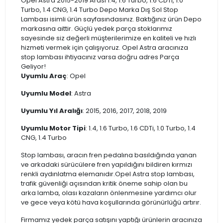
Opel Astra 2015-2019 Arası 1.4, 1.6 Turbo, 1.6 CDTi, 1.0
Turbo, 1.4 CNG, 1.4 Turbo Depo Marka Dış Sol Stop
Lambası isimli ürün sayfasındasınız. Baktığınız ürün Depo
markasına aittir. Güçlü yedek parça stoklarımız
sayesinde siz değerli müşterilerimize en kaliteli ve hızlı
hizmeti vermek için çalışıyoruz. Opel Astra aracınıza
stop lambası ihtiyacınız varsa doğru adres Parça
Geliyor!
Uyumlu Araç
: Opel
Uyumlu Model
: Astra
Uyumlu Yıl Aralığı
: 2015, 2016, 2017, 2018, 2019
Uyumlu Motor Tipi
: 1.4, 1.6 Turbo, 1.6 CDTi, 1.0 Turbo, 1.4
CNG, 1.4 Turbo
Stop lambası, aracın fren pedalına basıldığında yanan
ve arkadaki sürücülere fren yapıldığını bildiren kırmızı
renkli aydınlatma elemanıdır.Opel Astra stop lambası,
trafik güvenliği açısından kritik öneme sahip olan bu
arka lamba, olası kazaların önlenmesine yardımcı olur
ve gece veya kötü hava koşullarında görünürlüğü artırır.
Firmamız yedek parça satışını yaptığı ürünlerin aracınıza