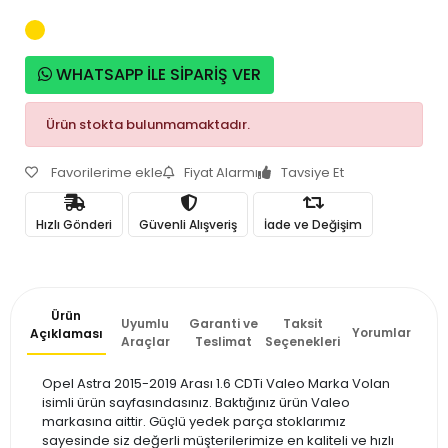
WHATSAPP İLE SİPARİŞ VER
Ürün stokta bulunmamaktadır.
Favorilerime ekle
Fiyat Alarmı
Tavsiye Et
Hızlı Gönderi
Güvenli Alışveriş
İade ve Değişim
Ürün
Uyumlu
Garanti ve
Taksit
Yorumlar
Açıklaması
Araçlar
Teslimat
Seçenekleri
Opel Astra 2015-2019 Arası 1.6 CDTi Valeo Marka Volan
isimli ürün sayfasındasınız. Baktığınız ürün Valeo
markasına aittir. Güçlü yedek parça stoklarımız
sayesinde siz değerli müşterilerimize en kaliteli ve hızlı