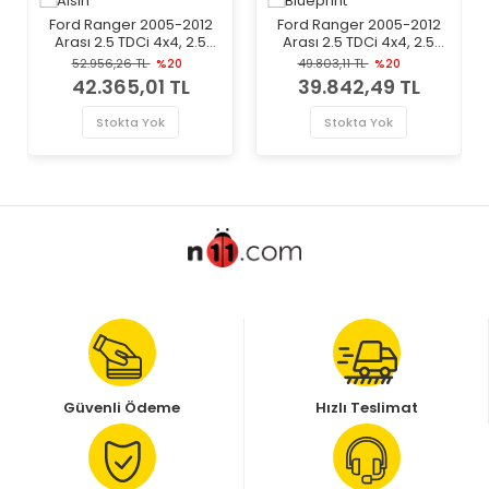
Ford Ranger 2005-2012
Ford Ranger 2005-2012
Arası 2.5 TDCi 4x4, 2.5
Arası 2.5 TDCi 4x4, 2.5
TDdi, 3.0 TDCi 4x4 Aisin
TDdi Blueprint Marka
52.956,26 TL
%20
49.803,11 TL
%20
Marka Volan
Volan
42.365,01 TL
39.842,49 TL
Stokta Yok
Stokta Yok
Güvenli Ödeme
Hızlı Teslimat