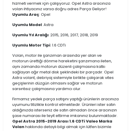
hizmeti vermek için çalışıyoruz. Opel Astra aracınıza
volan ihtiyacınız varsa doğru adres Parça Geliyor!
Uyumlu Araç
: Opel
Uyumlu Model
: Astra
Uyumlu Yıl Aralığı
: 2015, 2016, 2017, 2018, 2019
Uyumlu Motor Tipi
: 1.6 CDTi
Volan, motor ile şanzıman arasında yer alan ve
motorun ürettiği dönme hareketini şanzımana ileten,
aynı zamanda motorun düzenli çalışmasına katkı
sağlayan ağır metal disk şeklindeki bir parçadır. Opel
Astra volant, debriyaj sistemiyle birlikte çalışarak vites
geçişlerinin düzgün olmasını sağlar ve motorun
sarsıntısız çalışmasına yardımcı olur.
Firmamız yedek parça satışını yaptığı ürünlerin aracınıza
uyumunu titizlikle kontrol etmektedir. Ürünleri ister satın
aldığınızda isterseniz de satın almadan önce aracınızın
şase numarası ile teyit ettirme imkanınız bulunmaktadır.
Opel Astra 2015-2019 Arası 1.6 CDTi Valeo Marka
Volan
hakkında detaylı bilgi almak için lütfen bizimle