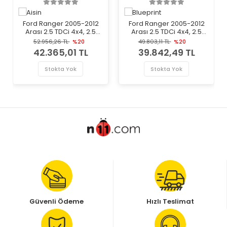
Ford Ranger 2005-2012
Ford Ranger 2005-2012
Arası 2.5 TDCi 4x4, 2.5
Arası 2.5 TDCi 4x4, 2.5
TDdi, 3.0 TDCi 4x4 Aisin
TDdi Blueprint Marka
52.956,26 TL
%20
49.803,11 TL
%20
Marka Volan
Volan
42.365,01 TL
39.842,49 TL
Stokta Yok
Stokta Yok
Güvenli Ödeme
Hızlı Teslimat