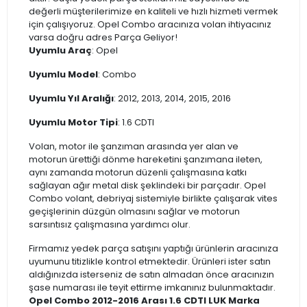
değerli müşterilerimize en kaliteli ve hızlı hizmeti vermek
için çalışıyoruz. Opel Combo aracınıza volan ihtiyacınız
varsa doğru adres Parça Geliyor!
Uyumlu Araç
: Opel
Uyumlu Model
: Combo
Uyumlu Yıl Aralığı
: 2012, 2013, 2014, 2015, 2016
Uyumlu Motor Tipi
: 1.6 CDTI
Volan, motor ile şanzıman arasında yer alan ve
motorun ürettiği dönme hareketini şanzımana ileten,
aynı zamanda motorun düzenli çalışmasına katkı
sağlayan ağır metal disk şeklindeki bir parçadır. Opel
Combo volant, debriyaj sistemiyle birlikte çalışarak vites
geçişlerinin düzgün olmasını sağlar ve motorun
sarsıntısız çalışmasına yardımcı olur.
Firmamız yedek parça satışını yaptığı ürünlerin aracınıza
uyumunu titizlikle kontrol etmektedir. Ürünleri ister satın
aldığınızda isterseniz de satın almadan önce aracınızın
şase numarası ile teyit ettirme imkanınız bulunmaktadır.
Opel Combo 2012-2016 Arası 1.6 CDTI LUK Marka