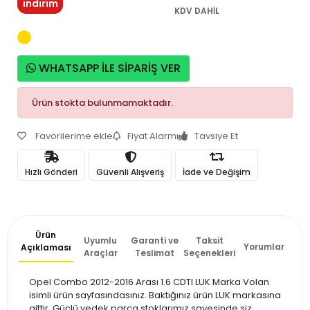
indirim
KDV DAHİL
WHATSAPP İLE SİPARİŞ VER
Ürün stokta bulunmamaktadır.
Favorilerime ekle
Fiyat Alarmı
Tavsiye Et
Hızlı Gönderi
Güvenli Alışveriş
İade ve Değişim
Ürün
Uyumlu
Garanti ve
Taksit
Yorumlar
Açıklaması
Araçlar
Teslimat
Seçenekleri
Opel Combo 2012-2016 Arası 1.6 CDTI LUK Marka Volan
isimli ürün sayfasındasınız. Baktığınız ürün LUK markasına
aittir. Güçlü yedek parça stoklarımız sayesinde siz