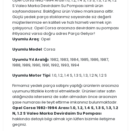
Opel Corsa 1982-1994 Arası 1.0, 1.2, 1.4 S, 1.3 S, 1.3, 1.2 N, 1.2
S Valeo Marka Devirdaim Su Pompası isimli ürün
sayfasındasınız. Baktığınız ürün Valeo markasına aittir.
Güçlü yedek parça stoklarımız sayesinde siz değerli
müşterilerimize en kaliteli ve hızlı hizmeti vermek için
çalışıyoruz. Opel Corsa aracınıza devirdaim su pompası
ihtiyacınız varsa doğru adres Parça Geliyor!
Uyumlu Araç
: Opel
Uyumlu Model
: Corsa
Uyumlu Yıl Aralığı
: 1982, 1983, 1984, 1985, 1986, 1987,
1988, 1989, 1990, 1991, 1992, 1993, 1994
Uyumlu Motor Tipi
: 1.0, 1.2, 1.4 S, 1.3 S, 1.3, 1.2 N, 1.2 S
Firmamız yedek parça satışını yaptığı ürünlerin aracınıza
uyumunu titizlikle kontrol etmektedir. Ürünleri ister satın
aldığınızda isterseniz de satın almadan önce aracınızın
şase numarası ile teyit ettirme imkanınız bulunmaktadır.
Opel Corsa 1982-1994 Arası 1.0, 1.2, 1.4 S, 1.3 S, 1.3, 1.2
N, 1.2 S Valeo Marka Devirdaim Su Pompası
hakkında detaylı bilgi almak için lütfen bizimle iletişime
geçiniz.