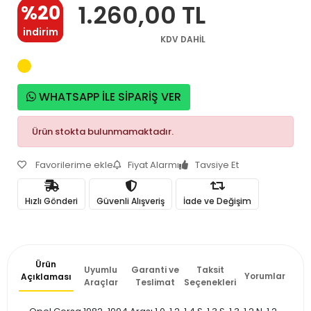
1.260,00 TL
%20
indirim
KDV DAHİL
WHATSAPP İLE SİPARİŞ VER
Ürün stokta bulunmamaktadır.
Favorilerime ekle
Fiyat Alarmı
Tavsiye Et
Hızlı Gönderi
Güvenli Alışveriş
İade ve Değişim
Ürün
Uyumlu
Garanti ve
Taksit
Yorumlar
Açıklaması
Araçlar
Teslimat
Seçenekleri