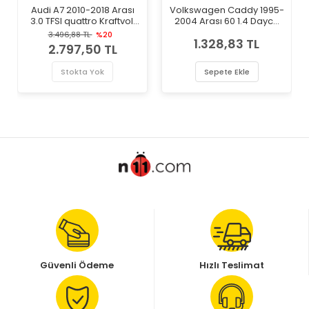
Audi A7 2010-2018 Arası
Volkswagen Caddy 1995-
3.0 TFSI quattro Kraftvoll
2004 Arası 60 1.4 Dayco
Marka Devirdaim Su
Marka Devirdaim Su
3.496,88 TL
%20
1.328,83 TL
Pompası
Pompası
2.797,50 TL
Stokta Yok
Sepete Ekle
Güvenli Ödeme
Hızlı Teslimat