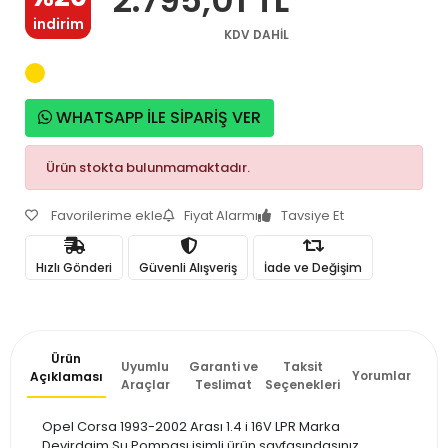
indirim
KDV DAHİL
WHATSAPP İLE SİPARİŞ VER
Ürün stokta bulunmamaktadır.
Favorilerime ekle
Fiyat Alarmı
Tavsiye Et
Hızlı Gönderi
Güvenli Alışveriş
İade ve Değişim
Ürün
Uyumlu
Garanti ve
Taksit
Yorumlar
Açıklaması
Araçlar
Teslimat
Seçenekleri
Opel Corsa 1993-2002 Arası 1.4 i 16V LPR Marka
Devirdaim Su Pompası isimli ürün sayfasındasınız.