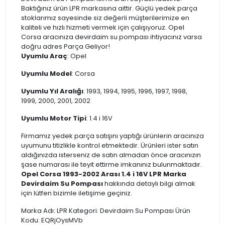
Baktığınız ürün LPR markasına aittir. Güçlü yedek parça
stoklarımız sayesinde siz değerli müşterilerimize en
kaliteli ve hızlı hizmeti vermek için çalışıyoruz. Opel
Corsa aracınıza devirdaim su pompası ihtiyacınız varsa
doğru adres Parça Geliyor!
Uyumlu Araç
: Opel
Uyumlu Model
: Corsa
Uyumlu Yıl Aralığı
: 1993, 1994, 1995, 1996, 1997, 1998,
1999, 2000, 2001, 2002
Uyumlu Motor Tipi
: 1.4 i 16V
Firmamız yedek parça satışını yaptığı ürünlerin aracınıza
uyumunu titizlikle kontrol etmektedir. Ürünleri ister satın
aldığınızda isterseniz de satın almadan önce aracınızın
şase numarası ile teyit ettirme imkanınız bulunmaktadır.
Opel Corsa 1993-2002 Arası 1.4 i 16V LPR Marka
Devirdaim Su Pompası
hakkında detaylı bilgi almak
için lütfen bizimle iletişime geçiniz.
Marka Adı: LPR Kategori: Devirdaim Su Pompası Ürün
Kodu: EQRjOysMVb