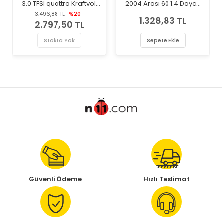
3.0 TFSI quattro Kraftvoll
2004 Arası 60 1.4 Dayco
Marka Devirdaim Su
Marka Devirdaim Su
3.496,88 TL
%20
1.328,83 TL
Pompası
Pompası
2.797,50 TL
Stokta Yok
Sepete Ekle
Güvenli Ödeme
Hızlı Teslimat