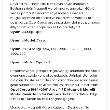
Devirdaim Su Pompası isimli ürün sayfasındasınız.
Baktığınız ürün Magneti Marelli markasına aittir. Güçlü
yedek parça stoklarımız sayesinde siz değerli
müşterilerimize en kaliteli ve hızlı hizmeti vermek için
çalışıyoruz. Opel Corsa aracınıza devirdaim su pompası
ihtiyacınız varsa doğru adres Parça Geliyor!
Uyumlu Araç
: Opel
Uyumlu Model
: Corsa
Uyumlu Yıl Aralığı
: 1994, 1995, 1996, 1997, 1998, 1999,
2000, 2001
Uyumlu Motor Tipi
: 1.7 D
Firmamız yedek parça satışını yaptığı ürünlerin aracınıza
uyumunu titizlikle kontrol etmektedir. Ürünleri ister satın
aldığınızda isterseniz de satın almadan önce aracınızın
şase numarası ile teyit ettirme imkanınız bulunmaktadır.
Opel Corsa 1994-2001 Arası 1.7 D Magneti Marelli
Marka Devirdaim Su Pompası
hakkında detaylı bilgi
almak için lütfen bizimle iletişime geçiniz.
Marka Adı: Magneti Marelli Kategori: Devirdaim Su