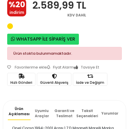
2.589,99 TL
%20
indirim
KDV DAHİL
WHATSAPP İLE SİPARİŞ VER
Ürün stokta bulunmamaktadır.
Favorilerime ekle
Fiyat Alarmı
Tavsiye Et
Hızlı Gönderi
Güvenli Alışveriş
İade ve Değişim
Ürün
Uyumlu
Garanti ve
Taksit
Yorumlar
Açıklaması
Araçlar
Teslimat
Seçenekleri
Opel Corsa 1994-2001 Arası 1.7 D Magneti Marelli Marka