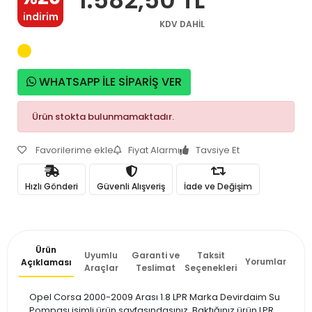
indirim
KDV DAHİL
WHATSAPP İLE SİPARİŞ VER
Ürün stokta bulunmamaktadır.
Favorilerime ekle
Fiyat Alarmı
Tavsiye Et
Hızlı Gönderi
Güvenli Alışveriş
İade ve Değişim
Ürün
Uyumlu
Garanti ve
Taksit
Yorumlar
Açıklaması
Araçlar
Teslimat
Seçenekleri
Opel Corsa 2000-2009 Arası 1.8 LPR Marka Devirdaim Su
Pompası isimli ürün sayfasındasınız. Baktığınız ürün LPR