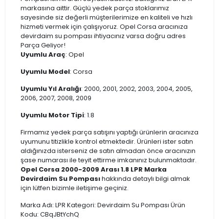
markasına aittir. Güçlü yedek parça stoklarımız
sayesinde siz değerli müşterilerimize en kaliteli ve hızlı
hizmeti vermek için çalışıyoruz. Opel Corsa aracınıza
devirdaim su pompası ihtiyacınız varsa doğru adres
Parça Geliyor!
Uyumlu Araç
: Opel
Uyumlu Model
: Corsa
Uyumlu Yıl Aralığı
: 2000, 2001, 2002, 2003, 2004, 2005,
2006, 2007, 2008, 2009
Uyumlu Motor Tipi
: 1.8
Firmamız yedek parça satışını yaptığı ürünlerin aracınıza
uyumunu titizlikle kontrol etmektedir. Ürünleri ister satın
aldığınızda isterseniz de satın almadan önce aracınızın
şase numarası ile teyit ettirme imkanınız bulunmaktadır.
Opel Corsa 2000-2009 Arası 1.8 LPR Marka
Devirdaim Su Pompası
hakkında detaylı bilgi almak
için lütfen bizimle iletişime geçiniz.
Marka Adı: LPR Kategori: Devirdaim Su Pompası Ürün
Kodu: CBqJBtYchQ