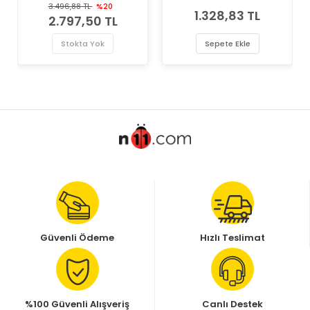
Marka Devirdaim Su
Marka Devirdaim Su
3.496,88 TL
%20
1.328,83 TL
Pompası
Pompası
2.797,50 TL
Stokta Yok
Sepete Ekle
Güvenli Ödeme
Hızlı Teslimat
%100 Güvenli Alışveriş
Canlı Destek