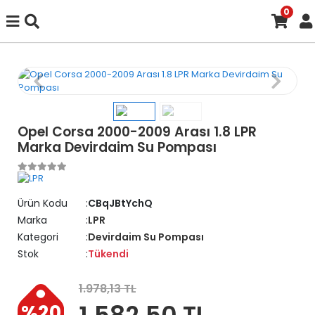
0
Opel Corsa 2000-2009 Arası 1.8 LPR
Marka Devirdaim Su Pompası
Ürün Kodu
CBqJBtYchQ
Marka
LPR
Kategori
Devirdaim Su Pompası
Stok
Tükendi
1.978,13 TL
1.582,50 TL
%20