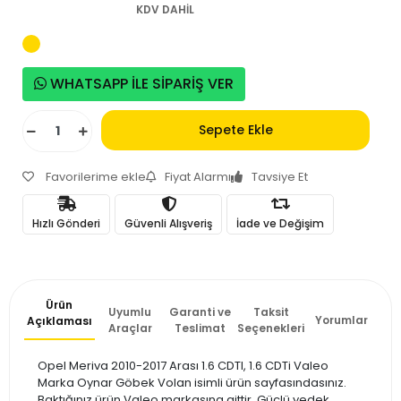
KDV DAHİL
WHATSAPP İLE SİPARİŞ VER
Sepete Ekle
Favorilerime ekle
Fiyat Alarmı
Tavsiye Et
Hızlı Gönderi
Güvenli Alışveriş
İade ve Değişim
Ürün
Uyumlu
Garanti ve
Taksit
Yorumlar
Açıklaması
Araçlar
Teslimat
Seçenekleri
Opel Meriva 2010-2017 Arası 1.6 CDTI, 1.6 CDTi Valeo
Marka Oynar Göbek Volan isimli ürün sayfasındasınız.
Baktığınız ürün Valeo markasına aittir. Güçlü yedek