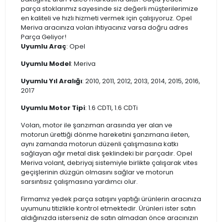
parça stoklarımız sayesinde siz değerli müşterilerimize
en kaliteli ve hızlı hizmeti vermek için çalışıyoruz. Opel
Meriva aracınıza volan ihtiyacınız varsa doğru adres
Parça Geliyor!
Uyumlu Araç
: Opel
Uyumlu Model
: Meriva
Uyumlu Yıl Aralığı
: 2010, 2011, 2012, 2013, 2014, 2015, 2016,
2017
Uyumlu Motor Tipi
: 1.6 CDTI, 1.6 CDTi
Volan, motor ile şanzıman arasında yer alan ve
motorun ürettiği dönme hareketini şanzımana ileten,
aynı zamanda motorun düzenli çalışmasına katkı
sağlayan ağır metal disk şeklindeki bir parçadır. Opel
Meriva volant, debriyaj sistemiyle birlikte çalışarak vites
geçişlerinin düzgün olmasını sağlar ve motorun
sarsıntısız çalışmasına yardımcı olur.
Firmamız yedek parça satışını yaptığı ürünlerin aracınıza
uyumunu titizlikle kontrol etmektedir. Ürünleri ister satın
aldığınızda isterseniz de satın almadan önce aracınızın