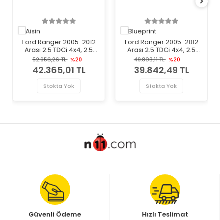
Ford Ranger 2005-2012
Ford Ranger 2005-2012
Arası 2.5 TDCi 4x4, 2.5
Arası 2.5 TDCi 4x4, 2.5
TDdi, 3.0 TDCi 4x4 Aisin
TDdi Blueprint Marka
52.956,26 TL
%20
49.803,11 TL
%20
Marka Volan
Volan
42.365,01 TL
39.842,49 TL
Stokta Yok
Stokta Yok
Güvenli Ödeme
Hızlı Teslimat