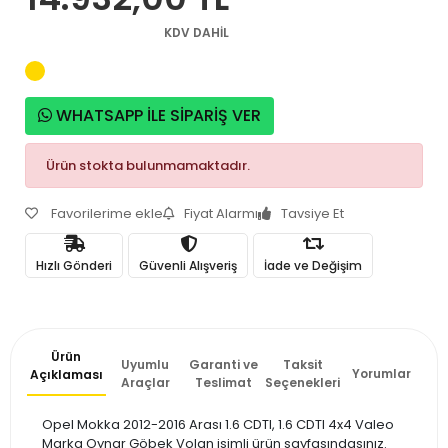
KDV DAHİL
WHATSAPP İLE SİPARİŞ VER
Ürün stokta bulunmamaktadır.
Favorilerime ekle
Fiyat Alarmı
Tavsiye Et
Hızlı Gönderi
Güvenli Alışveriş
İade ve Değişim
Ürün
Uyumlu
Garanti ve
Taksit
Yorumlar
Açıklaması
Araçlar
Teslimat
Seçenekleri
Opel Mokka 2012-2016 Arası 1.6 CDTI, 1.6 CDTI 4x4 Valeo
Marka Oynar Göbek Volan isimli ürün sayfasındasınız.