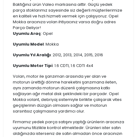
Baktığınız ürün Valeo markasına aittir. Güçlü yedek
parça stoklarımız sayesinde siz değerli müşterilerimize
en kaliteli ve hızlı hizmeti vermek için çalışıyoruz. Opel
Mokka aracınıza volan ihtiyacınız varsa doğru adres
Parça Geliyor!
Uyumlu Araç
: Opel
Uyumlu Model
: Mokka
Uyumlu Yıl Aralığı
: 2012, 2013, 2014, 2015, 2016
Uyumlu Motor Tipi
: 1.6 CDTI, 1.6 CDTI 4x4
Volan, motor ile şanzıman arasında yer alan ve
motorun ürettiği dönme hareketini şanzımana ileten,
aynı zamanda motorun düzenli çalışmasına katkı
sağlayan ağır metal disk şeklindeki bir parçadır. Opel
Mokka volant, debriyaj sistemiyle birlikte çalışarak vites
geçişlerinin düzgün olmasını sağlar ve motorun
sarsıntısız çalışmasına yardımcı olur.
Firmamız yedek parça satışını yaptığı ürünlerin aracınıza
uyumunu titizlikle kontrol etmektedir. Ürünleri ister satın
aldığınızda isterseniz de satın almadan önce aracınızın