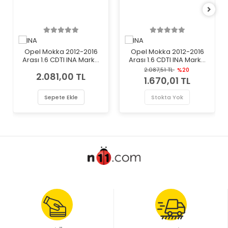
Opel Mokka 2012-2016
Opel Mokka 2012-2016
Arası 1.6 CDTI INA Marka
Arası 1.6 CDTI INA Marka
Vantilatör Kayış Gergi
Vantilatör Kayış Gergi
2.087,51 TL
%20
2.081,00 TL
Rulmanı
Rulmanı
1.670,01 TL
Sepete Ekle
Stokta Yok