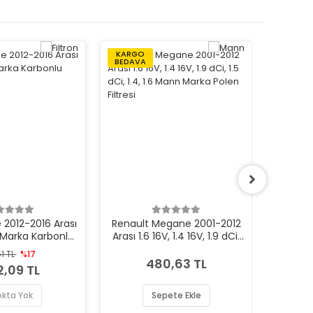
KARGO
KARGO
BEDAVA
BEDAVA
 2012-2016 Arası
Renault Megane 2001-2012
Renault
 Marka Karbonlu
Arası 1.6 16V, 1.4 16V, 1.9 dCi,
ZOE F
n Filtresi
1.5 dCi, 1.4, 1.6 Mann Marka
51 TL
%17
Polen Filtresi
480,63 TL
,09 TL
okta Yok
Sepete Ekle