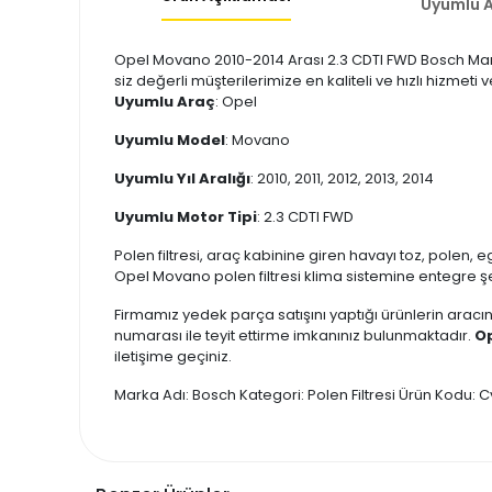
Uyumlu A
Opel Movano 2010-2014 Arası 2.3 CDTI FWD Bosch Marka 
siz değerli müşterilerimize en kaliteli ve hızlı hizmeti
Uyumlu Araç
: Opel
Uyumlu Model
: Movano
Uyumlu Yıl Aralığı
: 2010, 2011, 2012, 2013, 2014
Uyumlu Motor Tipi
: 2.3 CDTI FWD
Polen filtresi, araç kabinine giren havayı toz, polen, e
Opel Movano polen filtresi klima sistemine entegre şeki
Firmamız yedek parça satışını yaptığı ürünlerin aracın
numarası ile teyit ettirme imkanınız bulunmaktadır.
Op
iletişime geçiniz.
Marka Adı: Bosch Kategori: Polen Filtresi Ürün Kodu