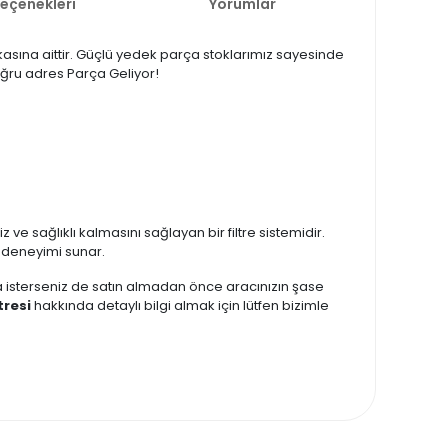
Seçenekleri
Yorumlar
kasına aittir. Güçlü yedek parça stoklarımız sayesinde
 doğru adres Parça Geliyor!
 ve sağlıklı kalmasını sağlayan bir filtre sistemidir.
üş deneyimi sunar.
zda isterseniz de satın almadan önce aracınızın şase
tresi
hakkında detaylı bilgi almak için lütfen bizimle