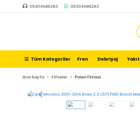
05304586263
05304586263
Tüm Kategoriler
Fren
Debriyaj
Yakıt
Ana Sayfa
Filtreler
Polen Filtresi