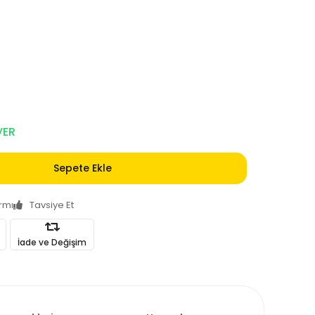
VER
Sepete Ekle
armı
Tavsiye Et
İade ve Değişim