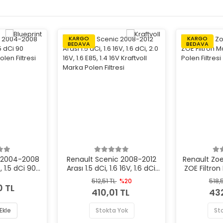
KARGO
KARGO
BEDAVA
BEDAVA
 2004-2008
Renault Scenic 2008-2012
Renault Zoe
, 1.5 dCi 90
Arası 1.5 dCi, 1.6 16V, 1.6 dCi,
ZOE Filtron
olen Filtresi
2.0 16V, 1.6 E85, 1.4 16V
Pole
512,51 TL
%20
518,
Kraftvoll Marka Polen Filtresi
0 TL
410,01 TL
432
Ekle
Stokta Yok
St