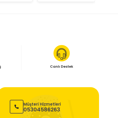
ş
Canlı Destek
Müşteri Hizmetleri
05304586263