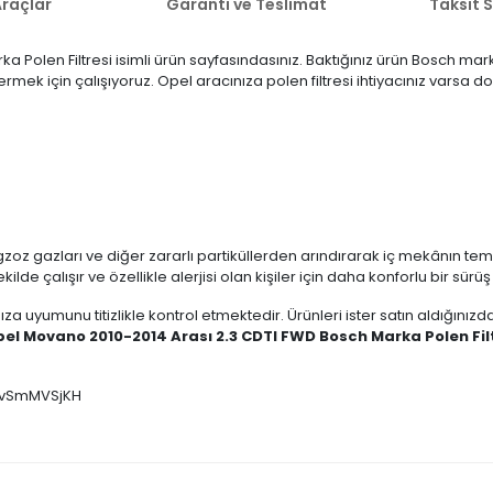
raçlar
Garanti ve Teslimat
Taksit 
Polen Filtresi isimli ürün sayfasındasınız. Baktığınız ürün Bosch mar
 vermek için çalışıyoruz. Opel aracınıza polen filtresi ihtiyacınız varsa
gzoz gazları ve diğer zararlı partiküllerden arındırarak iç mekânın temiz
lde çalışır ve özellikle alerjisi olan kişiler için daha konforlu bir sür
ıza uyumunu titizlikle kontrol etmektedir. Ürünleri ister satın aldığını
el Movano 2010-2014 Arası 2.3 CDTI FWD Bosch Marka Polen Fil
: CvSmMVSjKH