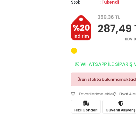
Stok
Tükendi
359,36 TL
287,49 
%20
indirim
KDV D
WHATSAPP İLE SİPARİŞ 
Ürün stokta bulunmamaktadı
Favorilerime ekle
Fiyat Al
Hızlı Gönderi
Güvenli Alışveriş