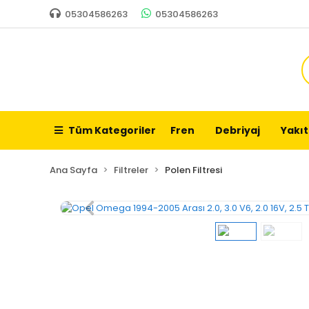
05304586263
05304586263
Tüm Kategoriler
Fren
Debriyaj
Yakıt
Ana Sayfa
Filtreler
Polen Filtresi