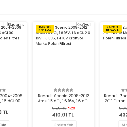
KARGO
KARGO
BEDAVA
BEDAVA
 2004-2008
Renault Scenic 2008-2012
Renault Zoe
, 1.5 dCi 90
Arası 1.5 dCi, 1.6 16V, 1.6 dCi,
ZOE Filtron
olen Filtresi
2.0 16V, 1.6 E85, 1.4 16V
Pole
512,51 TL
%20
518,
Kraftvoll Marka Polen Filtresi
0 TL
410,01 TL
432
Ekle
Stokta Yok
St