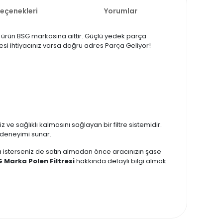
Seçenekleri
Yorumlar
ız ürün BSG markasına aittir. Güçlü yedek parça
tresi ihtiyacınız varsa doğru adres Parça Geliyor!
 ve sağlıklı kalmasını sağlayan bir filtre sistemidir.
ş deneyimi sunar.
zda isterseniz de satın almadan önce aracınızın şase
G Marka Polen Filtresi
hakkında detaylı bilgi almak