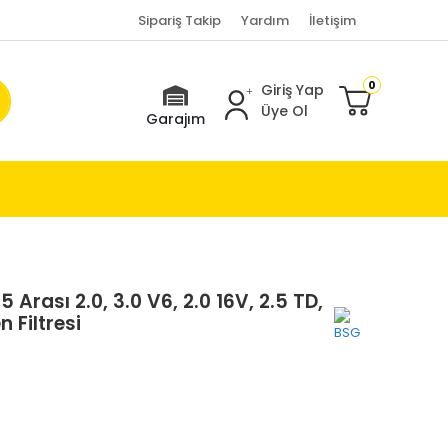
Sipariş Takip
Yardım
İletişim
0
Giriş Yap
Üye Ol
Garajım
rası 2.0, 3.0 V6, 2.0 16V, 2.5 TD,
 Filtresi