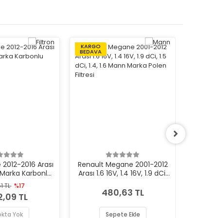
KARGO
KARGO
BEDAVA
BEDAVA
 2012-2016 Arası
Renault Megane 2001-2012
Renault
 Marka Karbonlu
Arası 1.6 16V, 1.4 16V, 1.9 dCi,
ZOE F
n Filtresi
1.5 dCi, 1.4, 1.6 Mann Marka
51 TL
%17
Polen Filtresi
480,63 TL
,09 TL
okta Yok
Sepete Ekle