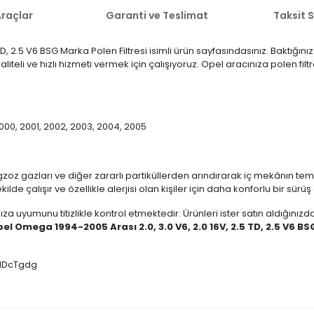
raçlar
Garanti ve Teslimat
Taksit 
D, 2.5 V6 BSG Marka Polen Filtresi isimli ürün sayfasındasınız. Baktığın
liteli ve hızlı hizmeti vermek için çalışıyoruz. Opel aracınıza polen fil
, 2000, 2001, 2002, 2003, 2004, 2005
gzoz gazları ve diğer zararlı partiküllerden arındırarak iç mekânın temiz
de çalışır ve özellikle alerjisi olan kişiler için daha konforlu bir sürü
ıza uyumunu titizlikle kontrol etmektedir. Ürünleri ister satın aldığını
el Omega 1994-2005 Arası 2.0, 3.0 V6, 2.0 16V, 2.5 TD, 2.5 V6 BS
tGMDcTgdg