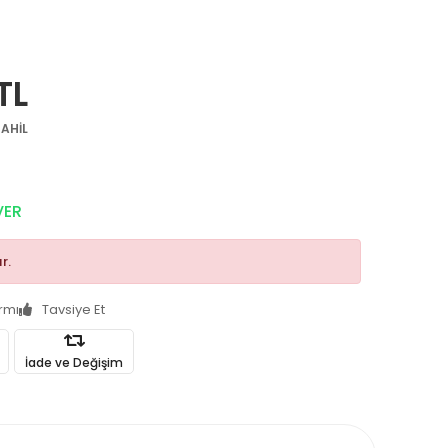
TL
AHİL
VER
r.
armı
Tavsiye Et
İade ve Değişim