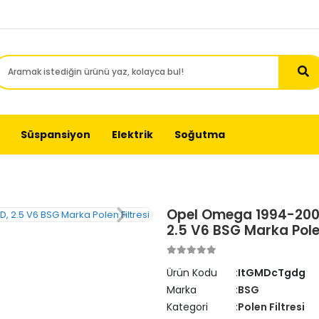
Süspansiyon
Elektrik
Soğutma
Opel Omega 1994-2005 A
2.5 V6 BSG Marka Polen
Ürün Kodu
ItGMDcTgdg
Marka
BSG
Kategori
Polen Filtresi