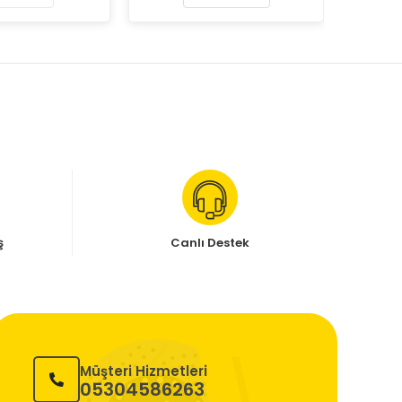
ş
Canlı Destek
Müşteri Hizmetleri
05304586263