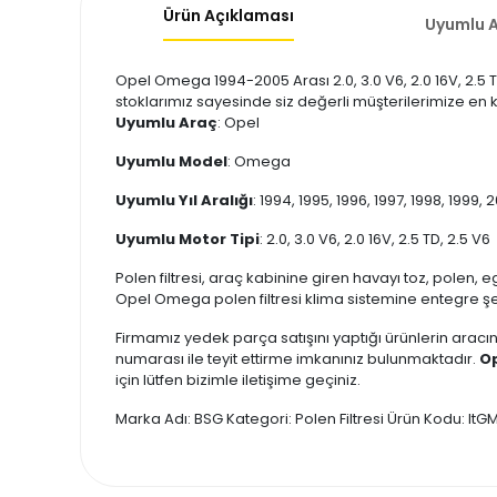
Ürün Açıklaması
Uyumlu A
Opel Omega 1994-2005 Arası 2.0, 3.0 V6, 2.0 16V, 2.5 T
stoklarımız sayesinde siz değerli müşterilerimize en ka
Uyumlu Araç
: Opel
Uyumlu Model
: Omega
Uyumlu Yıl Aralığı
: 1994, 1995, 1996, 1997, 1998, 1999
Uyumlu Motor Tipi
: 2.0, 3.0 V6, 2.0 16V, 2.5 TD, 2.5 V6
Polen filtresi, araç kabinine giren havayı toz, polen, e
Opel Omega polen filtresi klima sistemine entegre şekil
Firmamız yedek parça satışını yaptığı ürünlerin aracın
numarası ile teyit ettirme imkanınız bulunmaktadır.
Op
için lütfen bizimle iletişime geçiniz.
Marka Adı: BSG Kategori: Polen Filtresi Ürün Kodu: I