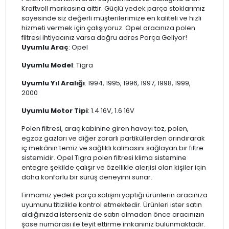
Kraftvoll markasına aittir. Güçlü yedek parça stoklarımız
sayesinde siz değerli müşterilerimize en kaliteli ve hızlı
hizmeti vermek için çalışıyoruz. Opel aracınıza polen
filtresi ihtiyacınız varsa doğru adres Parça Geliyor!
Uyumlu Araç
: Opel
Uyumlu Model
: Tigra
Uyumlu Yıl Aralığı
: 1994, 1995, 1996, 1997, 1998, 1999,
2000
Uyumlu Motor Tipi
: 1.4 16V, 1.6 16V
Polen filtresi, araç kabinine giren havayı toz, polen,
egzoz gazları ve diğer zararlı partiküllerden arındırarak
iç mekânın temiz ve sağlıklı kalmasını sağlayan bir filtre
sistemidir. Opel Tigra polen filtresi klima sistemine
entegre şekilde çalışır ve özellikle alerjisi olan kişiler için
daha konforlu bir sürüş deneyimi sunar.
Firmamız yedek parça satışını yaptığı ürünlerin aracınıza
uyumunu titizlikle kontrol etmektedir. Ürünleri ister satın
aldığınızda isterseniz de satın almadan önce aracınızın
şase numarası ile teyit ettirme imkanınız bulunmaktadır.