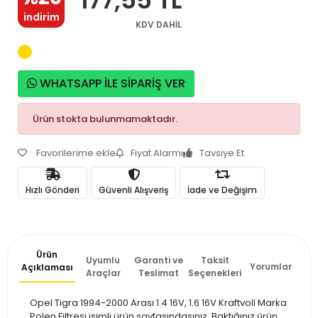
indirim
KDV DAHİL
WHATSAPP İLE SİPARİŞ VER
Ürün stokta bulunmamaktadır.
Favorilerime ekle
Fiyat Alarmı
Tavsiye Et
Hızlı Gönderi
Güvenli Alışveriş
İade ve Değişim
Ürün
Uyumlu
Garanti ve
Taksit
Yorumlar
Açıklaması
Araçlar
Teslimat
Seçenekleri
Opel Tigra 1994-2000 Arası 1.4 16V, 1.6 16V Kraftvoll Marka
Polen Filtresi isimli ürün sayfasındasınız. Baktığınız ürün