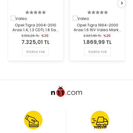
Opel Tigra 2004-2010
Opel Tigra 1994-2000
Arası 1.4, 1.3 CDTI, 1.8 Sağ
Arası 1.6 16V Valeo Marka
Motorlu Valeo Marka Far
Termostat
9.156,26 TL
%20
2.337,49 TL
%20
7.325,01 TL
1.869,99 TL
Stokta Yok
Stokta Yok