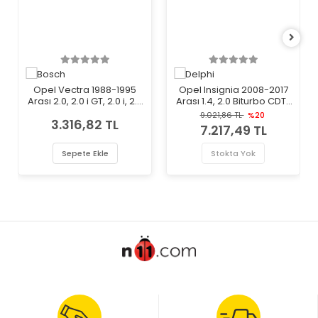
Opel Vectra 1988-1995
Opel Insignia 2008-2017
Arası 2.0, 2.0 i GT, 2.0 i, 2.0
Arası 1.4, 2.0 Biturbo CDTI,
i 16V Bosch Marka Arka
2.0 Biturbo CDTI 4x4
9.021,86 TL
%20
3.316,82 TL
Fren Diski
Delphi Marka Ön Havalı
7.217,49 TL
Fren Diski
Sepete Ekle
Stokta Yok