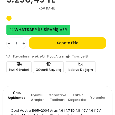
KDV DAHİL
WHATSAPP İLE SİPARİŞ VER
Sepete Ekle
Favorilerime ekle
Fiyat Alarmı
Tavsiye Et
Hızlı Gönderi
Güvenli Alışveriş
İade ve Değişim
Ürün
Uyumlu
Garanti ve
Taksit
Yorumlar
Açıklaması
Araçlar
Teslimat
Seçenekleri
Opel Vectra 1995-2004 Arası 1.6 i, 1.7 TD, 1.8 i 16V, 1.6 i 16V