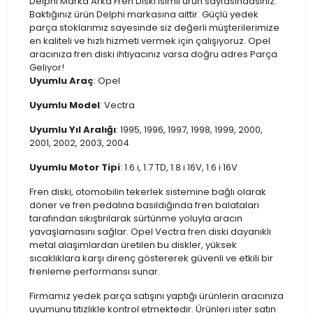
Delphi Marka Arka Fren Diski isimli ürün sayfasındasınız.
Baktığınız ürün Delphi markasına aittir. Güçlü yedek
parça stoklarımız sayesinde siz değerli müşterilerimize
en kaliteli ve hızlı hizmeti vermek için çalışıyoruz. Opel
aracınıza fren diski ihtiyacınız varsa doğru adres Parça
Geliyor!
Uyumlu Araç
: Opel
Uyumlu Model
: Vectra
Uyumlu Yıl Aralığı
: 1995, 1996, 1997, 1998, 1999, 2000,
2001, 2002, 2003, 2004
Uyumlu Motor Tipi
: 1.6 i, 1.7 TD, 1.8 i 16V, 1.6 i 16V
Fren diski, otomobilin tekerlek sistemine bağlı olarak
döner ve fren pedalına basıldığında fren balataları
tarafından sıkıştırılarak sürtünme yoluyla aracın
yavaşlamasını sağlar. Opel Vectra fren diski dayanıklı
metal alaşımlardan üretilen bu diskler, yüksek
sıcaklıklara karşı direnç göstererek güvenli ve etkili bir
frenleme performansı sunar.
Firmamız yedek parça satışını yaptığı ürünlerin aracınıza
uyumunu titizlikle kontrol etmektedir. Ürünleri ister satın