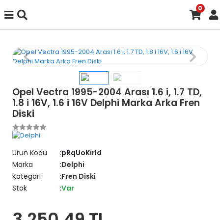
0
Opel Vectra 1995-2004 Arası 1.6 i, 1.7 TD,
1.8 i 16V, 1.6 i 16V Delphi Marka Arka Fren
Diski
Ürün Kodu
pRqUoKirld
Marka
Delphi
Kategori
Fren Diski
Stok
Var
3.250,49 TL