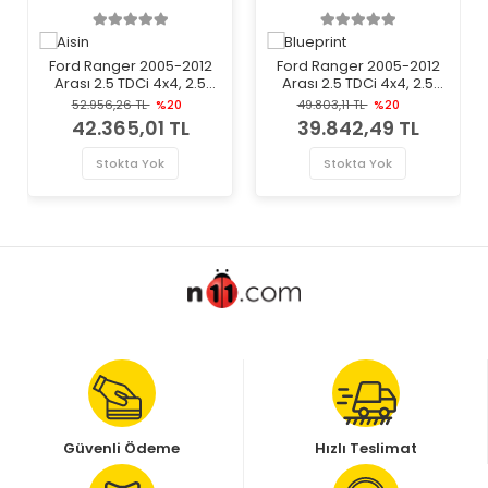
Ford Ranger 2005-2012
Ford Ranger 2005-2012
Arası 2.5 TDCi 4x4, 2.5
Arası 2.5 TDCi 4x4, 2.5
TDdi, 3.0 TDCi 4x4 Aisin
TDdi Blueprint Marka
52.956,26 TL
%20
49.803,11 TL
%20
Marka Volan
Volan
42.365,01 TL
39.842,49 TL
Stokta Yok
Stokta Yok
Güvenli Ödeme
Hızlı Teslimat