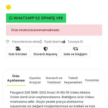
WHATSAPP İLE SİPARİŞ VER
Ürün stokta bulunmamaktadır.
Favorilerime ekle
Fiyat Alarmı
Tavsiye Et
Hızlı Gönderi
Güvenli Alışveriş
İade ve Değişim
Ürün
Uyumlu
Garanti ve
Taksit
Yorumlar
Açıklaması
Araçlar
Teslimat
Seçenekleri
Peugeot 206 1998-2012 Arası 1.6 HDi 110 Valeo Marka
Volan isimli ürün sayfasındasınız. Baktığınız ürün Valeo
markasına aittir. Güçlü yedek parça stoklarımız
sayesinde siz değerli müşterilerimize en kaliteli ve hızlı