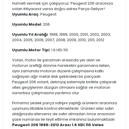
hizmeti vermek için çalışıyoruz. Peugeot 206 aracınıza
volan ihtiyacınız varsa doğru adres Parça Geliyor!
Uyumlu Araç
: Peugeot
Uyumlu Model
: 206
Uyumlu Yıl Aralığı
: 1998, 1999, 2000, 2001, 2002, 2003,
2004, 2005, 2006, 2007, 2008, 2009, 2010, 2011, 2012
Uyumlu Motor Tipi
: 1.6 HDi 110
Volan, motor ile şanzıman arasında yer alan ve
motorun ürettiği dönme hareketini şanzımana ileten,
aynı zamanda motorun düzenli çalışmasına katkı
sağlayan ağır metal disk şeklindeki bir parçadır.
Peugeot 206 volant, debriyaj sistemiyle birlikte çalışarak
vites geçişlerinin düzgün olmasını sağlar ve motorun
sarsıntısız çalışmasına yardımcı olur.
Firmamız yedek parça satışını yaptığı ürünlerin aracınıza
uyumunu titizlikle kontrol etmektedir. Ürünleri ister satın
aldığınızda isterseniz de satın almadan önce aracınızın
şase numarası ile teyit ettirme imkanınız bulunmaktadır.
Peugeot 206 1998-2012 Arası 1.6 HDi 110 Valeo