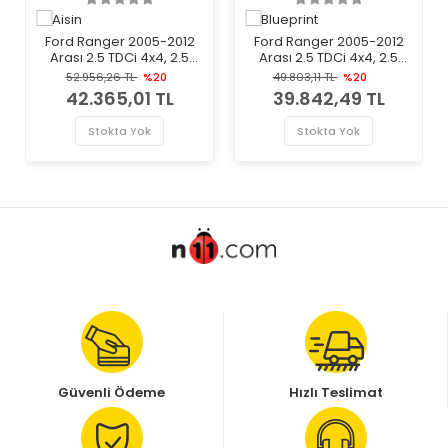
Ford Ranger 2005-2012
Ford Ranger 2005-2012
Arası 2.5 TDCi 4x4, 2.5
Arası 2.5 TDCi 4x4, 2.5
TDdi, 3.0 TDCi 4x4 Aisin
TDdi Blueprint Marka
52.956,26 TL
%20
49.803,11 TL
%20
Marka Volan
Volan
42.365,01 TL
39.842,49 TL
Stokta Yok
Stokta Yok
Güvenli Ödeme
Hızlı Teslimat