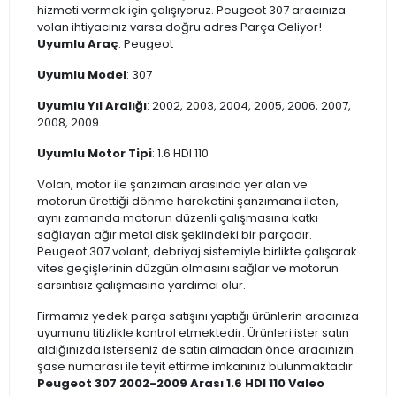
hizmeti vermek için çalışıyoruz. Peugeot 307 aracınıza
volan ihtiyacınız varsa doğru adres Parça Geliyor!
Uyumlu Araç
: Peugeot
Uyumlu Model
: 307
Uyumlu Yıl Aralığı
: 2002, 2003, 2004, 2005, 2006, 2007,
2008, 2009
Uyumlu Motor Tipi
: 1.6 HDI 110
Volan, motor ile şanzıman arasında yer alan ve
motorun ürettiği dönme hareketini şanzımana ileten,
aynı zamanda motorun düzenli çalışmasına katkı
sağlayan ağır metal disk şeklindeki bir parçadır.
Peugeot 307 volant, debriyaj sistemiyle birlikte çalışarak
vites geçişlerinin düzgün olmasını sağlar ve motorun
sarsıntısız çalışmasına yardımcı olur.
Firmamız yedek parça satışını yaptığı ürünlerin aracınıza
uyumunu titizlikle kontrol etmektedir. Ürünleri ister satın
aldığınızda isterseniz de satın almadan önce aracınızın
şase numarası ile teyit ettirme imkanınız bulunmaktadır.
Peugeot 307 2002-2009 Arası 1.6 HDI 110 Valeo