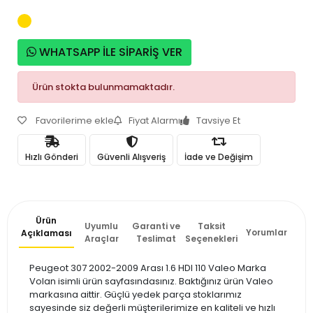
WHATSAPP İLE SİPARİŞ VER
Ürün stokta bulunmamaktadır.
Favorilerime ekle
Fiyat Alarmı
Tavsiye Et
Hızlı Gönderi
Güvenli Alışveriş
İade ve Değişim
Ürün
Uyumlu
Garanti ve
Taksit
Yorumlar
Açıklaması
Araçlar
Teslimat
Seçenekleri
Peugeot 307 2002-2009 Arası 1.6 HDI 110 Valeo Marka
Volan isimli ürün sayfasındasınız. Baktığınız ürün Valeo
markasına aittir. Güçlü yedek parça stoklarımız
sayesinde siz değerli müşterilerimize en kaliteli ve hızlı