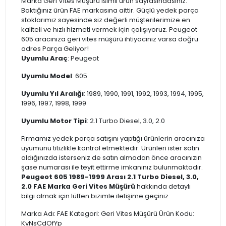
Marka Geri Vites Müşürü isimli ürün sayfasındasınız.
Baktığınız ürün FAE markasına aittir. Güçlü yedek parça
stoklarımız sayesinde siz değerli müşterilerimize en
kaliteli ve hızlı hizmeti vermek için çalışıyoruz. Peugeot
605 aracınıza geri vites müşürü ihtiyacınız varsa doğru
adres Parça Geliyor!
Uyumlu Araç
: Peugeot
Uyumlu Model
: 605
Uyumlu Yıl Aralığı
: 1989, 1990, 1991, 1992, 1993, 1994, 1995,
1996, 1997, 1998, 1999
Uyumlu Motor Tipi
: 2.1 Turbo Diesel, 3.0, 2.0
Firmamız yedek parça satışını yaptığı ürünlerin aracınıza
uyumunu titizlikle kontrol etmektedir. Ürünleri ister satın
aldığınızda isterseniz de satın almadan önce aracınızın
şase numarası ile teyit ettirme imkanınız bulunmaktadır.
Peugeot 605 1989-1999 Arası 2.1 Turbo Diesel, 3.0,
2.0 FAE Marka Geri Vites Müşürü
hakkında detaylı
bilgi almak için lütfen bizimle iletişime geçiniz.
Marka Adı: FAE Kategori: Geri Vites Müşürü Ürün Kodu:
KvNsCdOfYp