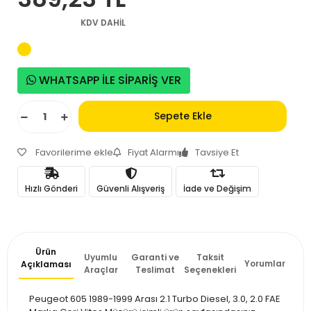
KDV DAHİL
WHATSAPP İLE SİPARİŞ VER
Sepete Ekle
Favorilerime ekle
Fiyat Alarmı
Tavsiye Et
Hızlı Gönderi
Güvenli Alışveriş
İade ve Değişim
Ürün
Uyumlu
Garanti ve
Taksit
Yorumlar
Açıklaması
Araçlar
Teslimat
Seçenekleri
Peugeot 605 1989-1999 Arası 2.1 Turbo Diesel, 3.0, 2.0 FAE