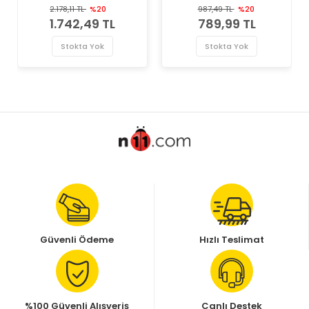
Valeo Marka Termostat
Valeo Marka Termostat
2.178,11 TL
%20
987,49 TL
%20
1.742,49 TL
789,99 TL
Stokta Yok
Stokta Yok
Güvenli Ödeme
Hızlı Teslimat
%100 Güvenli Alışveriş
Canlı Destek