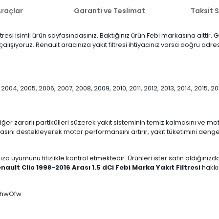
raçlar
Garanti ve Teslimat
Taksit 
iltresi isimli ürün sayfasındasınız. Baktığınız ürün Febi markasına aitti
 çalışıyoruz. Renault aracınıza yakıt filtresi ihtiyacınız varsa doğru adr
, 2004, 2005, 2006, 2007, 2008, 2009, 2010, 2011, 2012, 2013, 2014, 2015, 20
 diğer zararlı partikülleri süzerek yakıt sisteminin temiz kalmasını ve mo
anmasını destekleyerek motor performansını artırır, yakıt tüketimini den
ıza uyumunu titizlikle kontrol etmektedir. Ürünleri ister satın aldığını
nault Clio 1998-2016 Arası 1.5 dCi Febi Marka Yakıt Filtresi
hakkın
JIFhwOfw