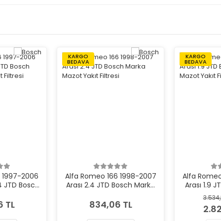
KARGO
KARGO
BEDAVA
BEDAVA
6 1997-2006
Alfa Romeo 166 1998-2007
Alfa Romeo
.4 JTD Bosch
Arası 2.4 JTD Bosch Marka
Arası 1.9 
ıt Filtresi
Mazot Yakıt Filtresi
Mazot Y
3.534
6 TL
834,06 TL
2.8