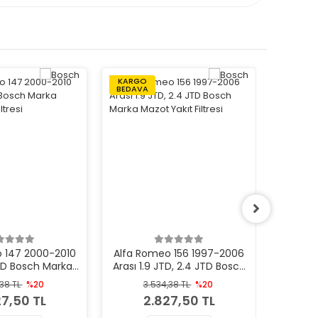
KARGO
KARGO
BEDAVA
BEDAVA
 147 2000-2010
Alfa Romeo 156 1997-2006
Alfa R
JTD Bosch Marka
Arası 1.9 JTD, 2.4 JTD Bosch
Arası 
akıt Filtresi
Marka Mazot Yakıt Filtresi
Maz
,38 TL
%20
3.534,38 TL
%20
3
27,50 TL
2.827,50 TL