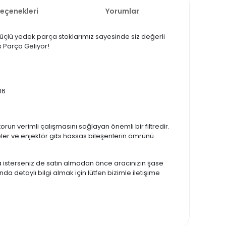
Seçenekleri
Yorumlar
r. Güçlü yedek parça stoklarımız sayesinde siz değerli
es Parça Geliyor!
16
torun verimli çalışmasını sağlayan önemli bir filtredir.
geler ve enjektör gibi hassas bileşenlerin ömrünü
zda isterseniz de satın almadan önce aracınızın şase
da detaylı bilgi almak için lütfen bizimle iletişime