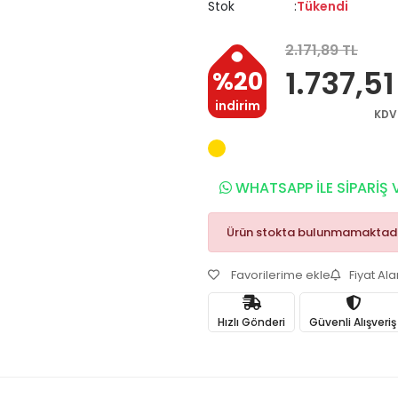
Stok
Tükendi
2.171,89 TL
1.737,51
%20
indirim
KDV
WHATSAPP İLE SİPARİŞ 
Ürün stokta bulunmamaktadı
Favorilerime ekle
Fiyat Al
Hızlı Gönderi
Güvenli Alışveriş