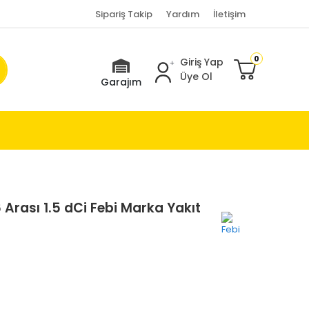
Sipariş Takip
Yardım
İletişim
0
Giriş Yap
Üye Ol
Garajım
 Arası 1.5 dCi Febi Marka Yakıt