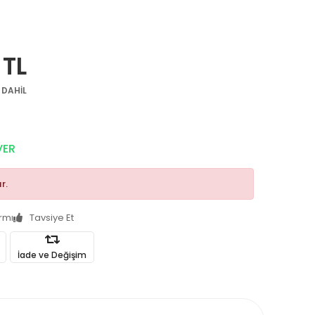
 TL
 DAHİL
VER
r.
armı
Tavsiye Et
İade ve Değişim