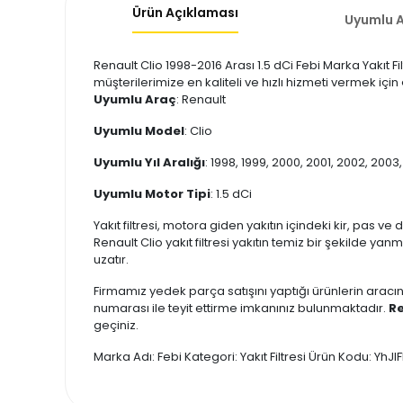
Ürün Açıklaması
Uyumlu A
Renault Clio 1998-2016 Arası 1.5 dCi Febi Marka Yakıt F
müşterilerimize en kaliteli ve hızlı hizmeti vermek için
Uyumlu Araç
: Renault
Uyumlu Model
: Clio
Uyumlu Yıl Aralığı
: 1998, 1999, 2000, 2001, 2002, 2003
Uyumlu Motor Tipi
: 1.5 dCi
Yakıt filtresi, motora giden yakıtın içindeki kir, pas ve
Renault Clio yakıt filtresi yakıtın temiz bir şekilde y
uzatır.
Firmamız yedek parça satışını yaptığı ürünlerin aracın
numarası ile teyit ettirme imkanınız bulunmaktadır.
Re
geçiniz.
Marka Adı: Febi Kategori: Yakıt Filtresi Ürün Kodu: Yh