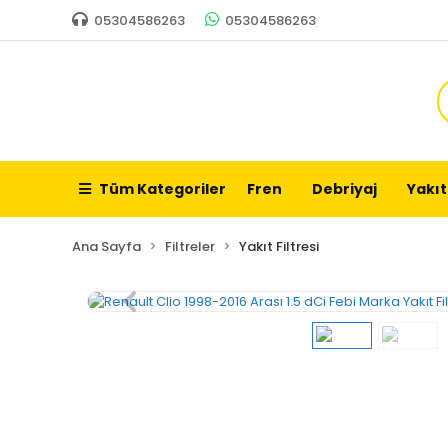
05304586263
05304586263
Tüm Kategoriler
Fren
Debriyaj
Yakıt
Ana Sayfa
Filtreler
Yakıt Filtresi