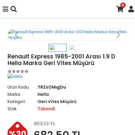
0
Renault Express 1985-2001 Arası 1.9 D
Hella Marka Geri Vites Müşürü
Ürün Kodu
TRZsOMqjDu
Marka
Hella
Kategori
Geri Vites Müşürü
Stok
Tükendi
853,13 TL
682,50 TL
%20