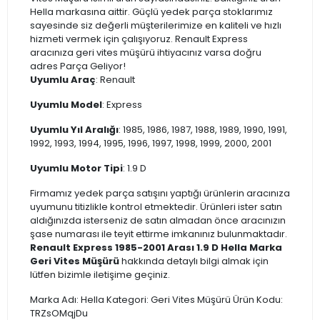
Hella markasına aittir. Güçlü yedek parça stoklarımız
sayesinde siz değerli müşterilerimize en kaliteli ve hızlı
hizmeti vermek için çalışıyoruz. Renault Express
aracınıza geri vites müşürü ihtiyacınız varsa doğru
adres Parça Geliyor!
Uyumlu Araç
: Renault
Uyumlu Model
: Express
Uyumlu Yıl Aralığı
: 1985, 1986, 1987, 1988, 1989, 1990, 1991,
1992, 1993, 1994, 1995, 1996, 1997, 1998, 1999, 2000, 2001
Uyumlu Motor Tipi
: 1.9 D
Firmamız yedek parça satışını yaptığı ürünlerin aracınıza
uyumunu titizlikle kontrol etmektedir. Ürünleri ister satın
aldığınızda isterseniz de satın almadan önce aracınızın
şase numarası ile teyit ettirme imkanınız bulunmaktadır.
Renault Express 1985-2001 Arası 1.9 D Hella Marka
Geri Vites Müşürü
hakkında detaylı bilgi almak için
lütfen bizimle iletişime geçiniz.
Marka Adı: Hella Kategori: Geri Vites Müşürü Ürün Kodu:
TRZsOMqjDu