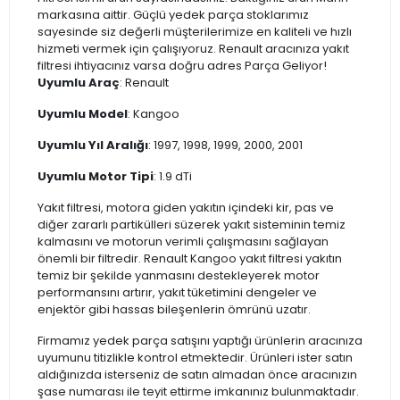
markasına aittir. Güçlü yedek parça stoklarımız
sayesinde siz değerli müşterilerimize en kaliteli ve hızlı
hizmeti vermek için çalışıyoruz. Renault aracınıza yakıt
filtresi ihtiyacınız varsa doğru adres Parça Geliyor!
Uyumlu Araç
: Renault
Uyumlu Model
: Kangoo
Uyumlu Yıl Aralığı
: 1997, 1998, 1999, 2000, 2001
Uyumlu Motor Tipi
: 1.9 dTi
Yakıt filtresi, motora giden yakıtın içindeki kir, pas ve
diğer zararlı partikülleri süzerek yakıt sisteminin temiz
kalmasını ve motorun verimli çalışmasını sağlayan
önemli bir filtredir. Renault Kangoo yakıt filtresi yakıtın
temiz bir şekilde yanmasını destekleyerek motor
performansını artırır, yakıt tüketimini dengeler ve
enjektör gibi hassas bileşenlerin ömrünü uzatır.
Firmamız yedek parça satışını yaptığı ürünlerin aracınıza
uyumunu titizlikle kontrol etmektedir. Ürünleri ister satın
aldığınızda isterseniz de satın almadan önce aracınızın
şase numarası ile teyit ettirme imkanınız bulunmaktadır.