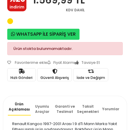
indirim
KDV DAHİL
WHATSAPP İLE SİPARİŞ VER
Ürün stokta bulunmamaktadır.
Favorilerime ekle
Fiyat Alarmı
Tavsiye Et
Hızlı Gönderi
Güvenli Alışveriş
İade ve Değişim
Ürün
Uyumlu
Garanti ve
Taksit
Yorumlar
Açıklaması
Araçlar
Teslimat
Seçenekleri
Renault Kangoo 1997-2001 Arası 1.9 dTi Mann Marka Yakıt
Filtresi isimli ürün sayfasındasınız. Baktığınız ürün Mann