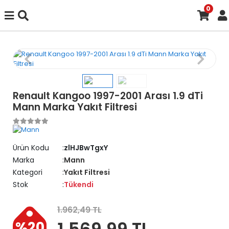
0
Renault Kangoo 1997-2001 Arası 1.9 dTi
Mann Marka Yakıt Filtresi
Ürün Kodu
zlHJBwTgxY
Marka
Mann
Kategori
Yakıt Filtresi
Stok
Tükendi
1.962,49 TL
1.569,99 TL
%20