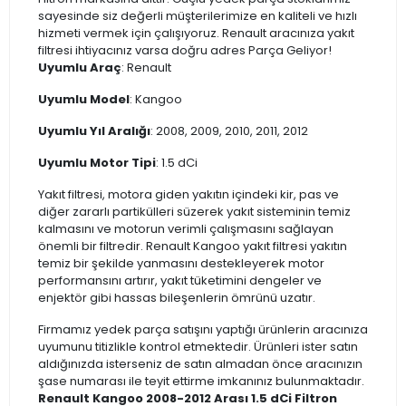
sayesinde siz değerli müşterilerimize en kaliteli ve hızlı
hizmeti vermek için çalışıyoruz. Renault aracınıza yakıt
filtresi ihtiyacınız varsa doğru adres Parça Geliyor!
Uyumlu Araç
: Renault
Uyumlu Model
: Kangoo
Uyumlu Yıl Aralığı
: 2008, 2009, 2010, 2011, 2012
Uyumlu Motor Tipi
: 1.5 dCi
Yakıt filtresi, motora giden yakıtın içindeki kir, pas ve
diğer zararlı partikülleri süzerek yakıt sisteminin temiz
kalmasını ve motorun verimli çalışmasını sağlayan
önemli bir filtredir. Renault Kangoo yakıt filtresi yakıtın
temiz bir şekilde yanmasını destekleyerek motor
performansını artırır, yakıt tüketimini dengeler ve
enjektör gibi hassas bileşenlerin ömrünü uzatır.
Firmamız yedek parça satışını yaptığı ürünlerin aracınıza
uyumunu titizlikle kontrol etmektedir. Ürünleri ister satın
aldığınızda isterseniz de satın almadan önce aracınızın
şase numarası ile teyit ettirme imkanınız bulunmaktadır.
Renault Kangoo 2008-2012 Arası 1.5 dCi Filtron