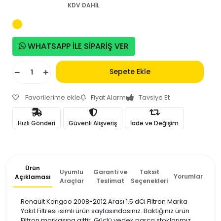
KDV DAHİL
WHATSAPP İLE SİPARİŞ VER
Sepete Ekle
Favorilerime ekle
Fiyat Alarmı
Tavsiye Et
Hızlı Gönderi
Güvenli Alışveriş
İade ve Değişim
Ürün
Uyumlu
Garanti ve
Taksit
Yorumlar
Açıklaması
Araçlar
Teslimat
Seçenekleri
Renault Kangoo 2008-2012 Arası 1.5 dCi Filtron Marka
Yakıt Filtresi isimli ürün sayfasındasınız. Baktığınız ürün
Filtron markasına aittir. Güçlü yedek parça stoklarımız