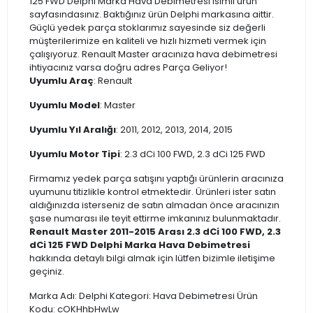
125 FWD Delphi Marka Hava Debimetresi isimli ürün
sayfasındasınız. Baktığınız ürün Delphi markasına aittir.
Güçlü yedek parça stoklarımız sayesinde siz değerli
müşterilerimize en kaliteli ve hızlı hizmeti vermek için
çalışıyoruz. Renault Master aracınıza hava debimetresi
ihtiyacınız varsa doğru adres Parça Geliyor!
Uyumlu Araç
: Renault
Uyumlu Model
: Master
Uyumlu Yıl Aralığı
: 2011, 2012, 2013, 2014, 2015
Uyumlu Motor Tipi
: 2.3 dCi 100 FWD, 2.3 dCi 125 FWD
Firmamız yedek parça satışını yaptığı ürünlerin aracınıza
uyumunu titizlikle kontrol etmektedir. Ürünleri ister satın
aldığınızda isterseniz de satın almadan önce aracınızın
şase numarası ile teyit ettirme imkanınız bulunmaktadır.
Renault Master 2011-2015 Arası 2.3 dCi 100 FWD, 2.3
dCi 125 FWD Delphi Marka Hava Debimetresi
hakkında detaylı bilgi almak için lütfen bizimle iletişime
geçiniz.
Marka Adı: Delphi Kategori: Hava Debimetresi Ürün
Kodu: cOKHhbHwLw