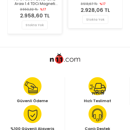
Marka Hava Debimetresi
Arası 1.4 TDCi Magneti
3.513,67 TL
%17
Marelli Marka Hava
2.928,06 TL
3.550,32 TL
%17
Debimetresi
2.958,60 TL
Stokta Yok
Stokta Yok
Güvenli Ödeme
Hızlı Teslimat
%100 Güvenli Alışveriş
Canlı Destek