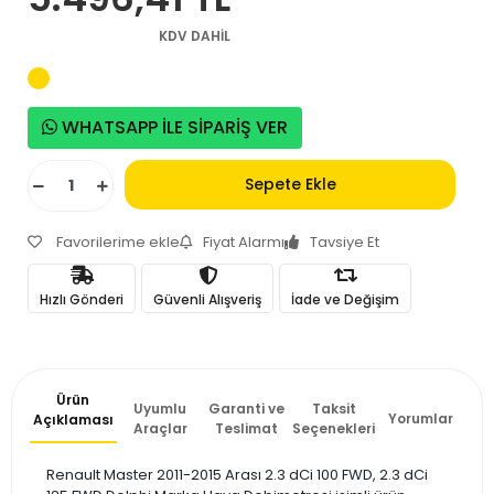
KDV DAHİL
WHATSAPP İLE SİPARİŞ VER
Sepete Ekle
Favorilerime ekle
Fiyat Alarmı
Tavsiye Et
Hızlı Gönderi
Güvenli Alışveriş
İade ve Değişim
Ürün
Uyumlu
Garanti ve
Taksit
Yorumlar
Açıklaması
Araçlar
Teslimat
Seçenekleri
Renault Master 2011-2015 Arası 2.3 dCi 100 FWD, 2.3 dCi