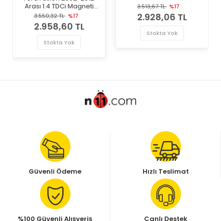
Marka Hava Debimetresi
Arası 1.4 TDCi Magneti
3.513,67 TL
%17
Marelli Marka Hava
2.928,06 TL
3.550,32 TL
%17
Debimetresi
2.958,60 TL
Stokta Yok
Stokta Yok
Güvenli Ödeme
Hızlı Teslimat
%100 Güvenli Alışveriş
Canlı Destek