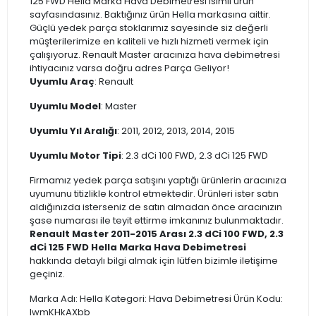
125 FWD Hella Marka Hava Debimetresi isimli ürün
sayfasındasınız. Baktığınız ürün Hella markasına aittir.
Güçlü yedek parça stoklarımız sayesinde siz değerli
müşterilerimize en kaliteli ve hızlı hizmeti vermek için
çalışıyoruz. Renault Master aracınıza hava debimetresi
ihtiyacınız varsa doğru adres Parça Geliyor!
Uyumlu Araç
: Renault
Uyumlu Model
: Master
Uyumlu Yıl Aralığı
: 2011, 2012, 2013, 2014, 2015
Uyumlu Motor Tipi
: 2.3 dCi 100 FWD, 2.3 dCi 125 FWD
Firmamız yedek parça satışını yaptığı ürünlerin aracınıza
uyumunu titizlikle kontrol etmektedir. Ürünleri ister satın
aldığınızda isterseniz de satın almadan önce aracınızın
şase numarası ile teyit ettirme imkanınız bulunmaktadır.
Renault Master 2011-2015 Arası 2.3 dCi 100 FWD, 2.3
dCi 125 FWD Hella Marka Hava Debimetresi
hakkında detaylı bilgi almak için lütfen bizimle iletişime
geçiniz.
Marka Adı: Hella Kategori: Hava Debimetresi Ürün Kodu:
IwmKHkAXbb