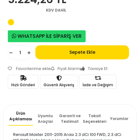
KDV DAHİL
WHATSAPP İLE SİPARİŞ VER
Sepete Ekle
Favorilerime ekle
Fiyat Alarmı
Tavsiye Et
Hızlı Gönderi
Güvenli Alışveriş
İade ve Değişim
Ürün
Uyumlu
Garanti ve
Taksit
Yorumlar
Açıklaması
Araçlar
Teslimat
Seçenekleri
Renault Master 2011-2015 Arası 2.3 dCi 100 FWD, 2.3 dCi