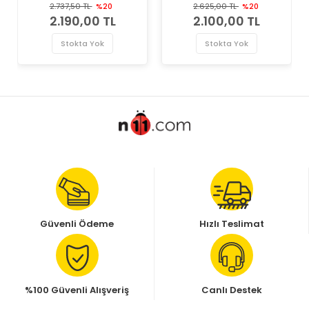
1.9 JTD Multijet, 1.4 Natural
Map Sensörü
2.737,50 TL
%20
2.625,00 TL
%20
Power Pierburg Marka
2.190,00 TL
2.100,00 TL
Map Sensörü
Stokta Yok
Stokta Yok
Güvenli Ödeme
Hızlı Teslimat
%100 Güvenli Alışveriş
Canlı Destek