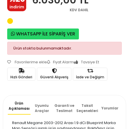
indirim
KDV DAHİL
WHATSAPP İLE SİPARİŞ VER
Ürün stokta bulunmamaktadır.
Favorilerime ekle
Fiyat Alarmı
Tavsiye Et
Hızlı Gönderi
Güvenli Alışveriş
İade ve Değişim
Ürün
Uyumlu
Garanti ve
Taksit
Yorumlar
Açıklaması
Araçlar
Teslimat
Seçenekleri
Renault Megane 2003-2012 Arası 1.9 dCi Blueprint Marka
Map Sensörü isimli ürün sayfasındasınız. Baktığınız ürün