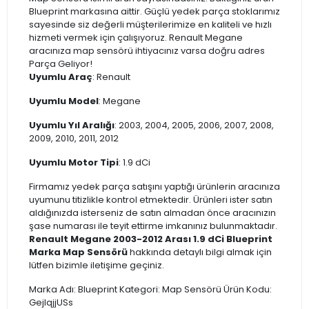
Blueprint markasına aittir. Güçlü yedek parça stoklarımız
sayesinde siz değerli müşterilerimize en kaliteli ve hızlı
hizmeti vermek için çalışıyoruz. Renault Megane
aracınıza map sensörü ihtiyacınız varsa doğru adres
Parça Geliyor!
Uyumlu Araç
: Renault
Uyumlu Model
: Megane
Uyumlu Yıl Aralığı
: 2003, 2004, 2005, 2006, 2007, 2008,
2009, 2010, 2011, 2012
Uyumlu Motor Tipi
: 1.9 dCi
Firmamız yedek parça satışını yaptığı ürünlerin aracınıza
uyumunu titizlikle kontrol etmektedir. Ürünleri ister satın
aldığınızda isterseniz de satın almadan önce aracınızın
şase numarası ile teyit ettirme imkanınız bulunmaktadır.
Renault Megane 2003-2012 Arası 1.9 dCi Blueprint
Marka Map Sensörü
hakkında detaylı bilgi almak için
lütfen bizimle iletişime geçiniz.
Marka Adı: Blueprint Kategori: Map Sensörü Ürün Kodu:
GejIqjjUSs