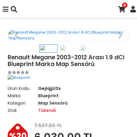
0
Renault Megane 2003-2012 Arası 1.9 dCi
Blueprint Marka Map Sensörü
Ürün Kodu
GejIqjjUSs
Marka
Blueprint
Kategori
Map Sensörü
Stok
Tükendi
7.537,50 TL
6.030,00 TL
%20