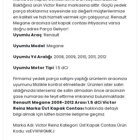
Baktığınız ürün Victor Reinz markasına aittir. Güçlü yedek
parça stoklarımız sayesinde siz değerli müşterilerimize
en kaliteli ve hızlı hizmeti vermek için çalışıyoruz. Renault
Megane aracınıza üst kapak contası ihtiyacınız varsa
doğru adres Parça Geliyor!
Uyumlu Araç
: Renault
Uyumlu Model
: Megane
Uyumlu Yıl Aralığı
: 2008, 2009, 2010, 2011, 2012
Uyumlu Motor Tipi
: 1.5 dCi
Firmamız yedek parça satışını yaptığı ürünlerin aracınıza
uyumunu titizlikle kontrol etmektedir. Ürünleri ister satın
aldığınızda isterseniz de satın almadan önce aracınızın
şase numarası ile teyit ettirme imkanınız bulunmaktadır.
Renault Megane 2008-2012 Arası 1.5 dCi Victor
Reinz Marka Üst Kapak Contası
hakkında detaylı
bilgi almak için lütfen bizimle iletişime geçiniz.
Marka Adı: Victor Reinz Kategori: Üst Kapak Contası Ürün
Kodu: vsEVWWGMKJ