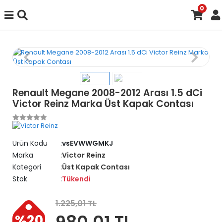
0
Renault Megane 2008-2012 Arası 1.5 dCi
Victor Reinz Marka Üst Kapak Contası
Ürün Kodu
vsEVWWGMKJ
Marka
Victor Reinz
Kategori
Üst Kapak Contası
Stok
Tükendi
1.225,01 TL
980,01 TL
%20