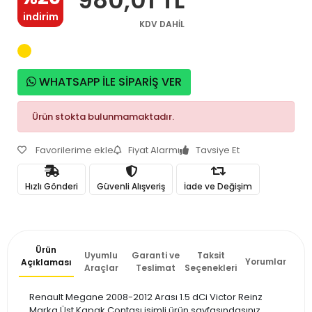
indirim
KDV DAHİL
WHATSAPP İLE SİPARİŞ VER
Ürün stokta bulunmamaktadır.
Favorilerime ekle
Fiyat Alarmı
Tavsiye Et
Hızlı Gönderi
Güvenli Alışveriş
İade ve Değişim
Ürün
Uyumlu
Garanti ve
Taksit
Yorumlar
Açıklaması
Araçlar
Teslimat
Seçenekleri
Renault Megane 2008-2012 Arası 1.5 dCi Victor Reinz
Marka Üst Kapak Contası isimli ürün sayfasındasınız.