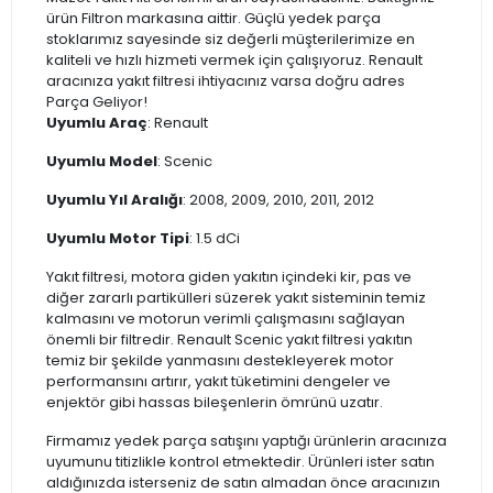
ürün Filtron markasına aittir. Güçlü yedek parça
stoklarımız sayesinde siz değerli müşterilerimize en
kaliteli ve hızlı hizmeti vermek için çalışıyoruz. Renault
aracınıza yakıt filtresi ihtiyacınız varsa doğru adres
Parça Geliyor!
Uyumlu Araç
: Renault
Uyumlu Model
: Scenic
Uyumlu Yıl Aralığı
: 2008, 2009, 2010, 2011, 2012
Uyumlu Motor Tipi
: 1.5 dCi
Yakıt filtresi, motora giden yakıtın içindeki kir, pas ve
diğer zararlı partikülleri süzerek yakıt sisteminin temiz
kalmasını ve motorun verimli çalışmasını sağlayan
önemli bir filtredir. Renault Scenic yakıt filtresi yakıtın
temiz bir şekilde yanmasını destekleyerek motor
performansını artırır, yakıt tüketimini dengeler ve
enjektör gibi hassas bileşenlerin ömrünü uzatır.
Firmamız yedek parça satışını yaptığı ürünlerin aracınıza
uyumunu titizlikle kontrol etmektedir. Ürünleri ister satın
aldığınızda isterseniz de satın almadan önce aracınızın