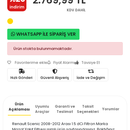
indirim
KDV DAHİL
WHATSAPP İLE SİPARİŞ VER
Ürün stokta bulunmamaktadır.
Favorilerime ekle
Fiyat Alarmı
Tavsiye Et
Hızlı Gönderi
Güvenli Alışveriş
İade ve Değişim
Ürün
Uyumlu
Garanti ve
Taksit
Yorumlar
Açıklaması
Araçlar
Teslimat
Seçenekleri
Renault Scenic 2008-2012 Arası 1.5 dCi Filtron Marka
Mazot Yakıt Filtresi isimli ürün sayfasındasınız. Baktığınız