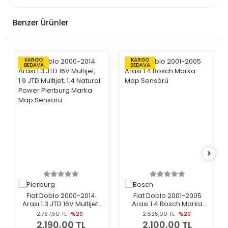
Benzer Ürünler
KARGO
KARGO
BEDAVA
BEDAVA
Fiat Doblo 2000-2014
Fiat Doblo 2001-2005
Arası 1.3 JTD 16V Multijet,
Arası 1.4 Bosch Marka
1.9 JTD Multijet, 1.4 Natural
Map Sensörü
2.737,50 TL
%20
2.625,00 TL
%20
Power Pierburg Marka
2.190,00 TL
2.100,00 TL