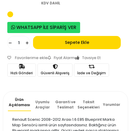
KDV DAHİL
WHATSAPP İLE SİPARİŞ VER
Sepete Ekle
Favorilerime ekle
Fiyat Alarmı
Tavsiye Et
Hızlı Gönderi
Güvenli Alışveriş
İade ve Değişim
Ürün
Uyumlu
Garanti ve
Taksit
Yorumlar
Açıklaması
Araçlar
Teslimat
Seçenekleri
Renault Scenic 2008-2012 Arası 1.6 E85 Blueprint Marka
Map Sensörü isimli ürün sayfasındasınız. Baktığınız ürün
Blueprint markasına aittir. Güçlü yedek parça stoklarımız