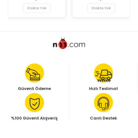
Map Sensörü
Stokta Yok
Stokta Yok
Güvenli Ödeme
Hızlı Teslimat
%100 Güvenli Alışveriş
Canlı Destek