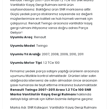
Renault Twingo 2007-2011 Arası 1.2 TCe 100 SNR Marka
Vantilatör Kayış Gergi Rulmanı isimli ürün
sayfasındasınız. Baktığınız ürün SNR markasına aittir.
Güçlü yedek parça stoklarımız sayesinde siz değerli
müşterilerimize en kaliteli ve hızlı hizmeti vermek için
çalışıyoruz. Renault Twingo aracınıza vantilatör kayış
gergi rulmanı ihtiyacınız varsa doğru adres Parça
Geliyor!
Uyumlu Araç
: Renault
Uyumlu Model
: Twingo
Uyumlu Yıl Aralığı
: 2007, 2008, 2009, 2010, 2011
Uyumlu Motor Tipi
: 1.2 TCe 100
Firmamız yedek parça satışını yaptığı ürünlerin aracınıza
uyumunu titizlikle kontrol etmektedir. Ürünleri ister satın
aldığınızda isterseniz de satın almadan önce aracınızın
şase numarası ile teyit ettirme imkanınız bulunmaktadır.
Renault Twingo 2007-2011 Arası 1.2 TCe 100 SNR
Marka Vantilatör Kayış Gergi Rulmanı
hakkında
detaylı bilgi almak için lütfen bizimle iletişime geçiniz.
Marka Adı: SNR Kategori: Vantilatör Kayış Gergi Rulmanı