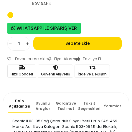
KDV DAHİL
WHATSAPP İLE SİPARİŞ VER
Sepete Ekle
Favorilerime ekle
Fiyat Alarmı
Tavsiye Et
Hızlı Gönderi
Güvenli Alışveriş
İade ve Değişim
Ürün
Uyumlu
Garanti ve
Taksit
Yorumlar
Açıklaması
Araçlar
Teslimat
Seçenekleri
Scenic II 03-05 Sağ Çamurluk Sinyali Yerli Ürün KAY-459
Marka Adı: Kaya Kategori: Scenic II 03-05 1.5 dci Elektrik,