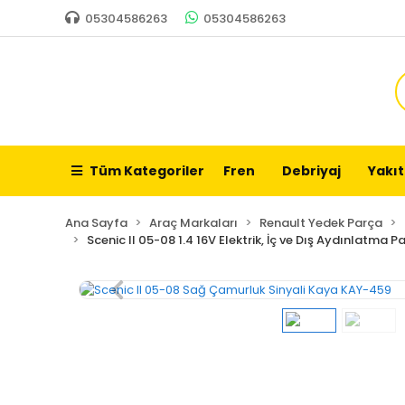
05304586263
05304586263
Tüm Kategoriler
Fren
Debriyaj
Yakıt
Ana Sayfa
Araç Markaları
Renault Yedek Parça
Scenic II 05-08 1.4 16V Elektrik, İç ve Dış Aydınlatma P