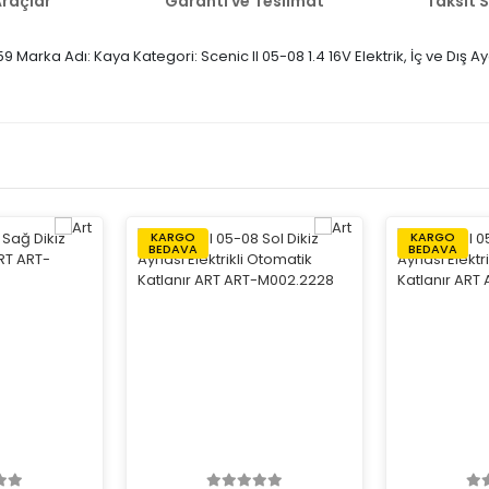
raçlar
Garanti ve Teslimat
Taksit 
9 Marka Adı: Kaya Kategori: Scenic II 05-08 1.4 16V Elektrik, İç ve Dış
KARGO
KARGO
BEDAVA
BEDAVA