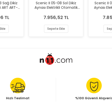
8 Sağ Dikiz
Scenic II 05-08 Sol Dikiz
Scenic II 
li ART ART-
Aynası Elektrikli Otomatik
Aynası Ele
227
Katlanır ART ART-M002.2228
Katlanır AR
6 TL
7.956,52 TL
7.8
Ekle
Sepete Ekle
Sep
Hızlı Teslimat
%100 Güvenli Alışveri