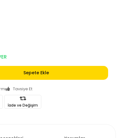
VER
Sepete Ekle
armı
Tavsiye Et
İade ve Değişim