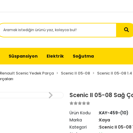
Süspansiyon
Elektrik
Soğutma
Renault Scenic Yedek Parça
Scenic II 05-08
Scenic II 05-08 1.
arçaları
Scenic II 05-08 Sağ 
Ürün Kodu
KAY-459-(10)
Marka
Kaya
Kategori
Scenic II 05-08 