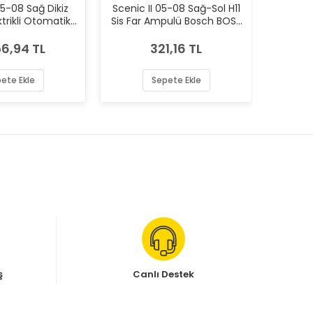
05-08 Sağ Dikiz
Scenic II 05-08 Sağ-Sol H11
Scenic
ktrikli Otomatik
Sis Far Ampulü Bosch BOS-
Far A
T ART-M002.2229
1987302806
56,94 TL
321,16 TL
ete Ekle
Sepete Ekle
ş
Canlı Destek