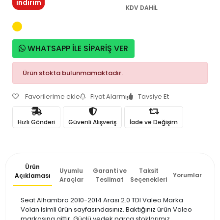
indirim
KDV DAHİL
WHATSAPP İLE SİPARİŞ VER
Ürün stokta bulunmamaktadır.
Favorilerime ekle
Fiyat Alarmı
Tavsiye Et
Hızlı Gönderi
Güvenli Alışveriş
İade ve Değişim
Ürün
Uyumlu
Garanti ve
Taksit
Yorumlar
Açıklaması
Araçlar
Teslimat
Seçenekleri
Seat Alhambra 2010-2014 Arası 2.0 TDI Valeo Marka
Volan isimli ürün sayfasındasınız. Baktığınız ürün Valeo
markasına aittir. Güçlü yedek parça stoklarımız