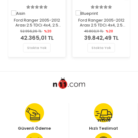
Ford Ranger 2005-2012
Ford Ranger 2005-2012
Arası 2.5 TDCi 4x4, 2.5
Arası 2.5 TDCi 4x4, 2.5
TDdi, 3.0 TDCi 4x4 Aisin
TDdi Blueprint Marka
52.956,26 TL
%20
49.803,11 TL
%20
Marka Volan
Volan
42.365,01 TL
39.842,49 TL
Stokta Yok
Stokta Yok
Güvenli Ödeme
Hızlı Teslimat