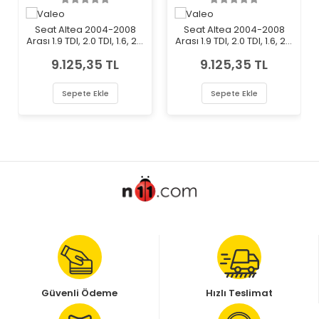
Seat Altea 2004-2008
Seat Altea 2004-2008
Arası 1.9 TDI, 2.0 TDI, 1.6, 2.0
Arası 1.9 TDI, 2.0 TDI, 1.6, 2.0
TDI 16V, 2.0 FSI Sol Sinyalli
TDI 16V, 2.0 FSI Sağ Sinyalli
9.125,35 TL
9.125,35 TL
Valeo Marka Far
Valeo Marka Far
Sepete Ekle
Sepete Ekle
Güvenli Ödeme
Hızlı Teslimat