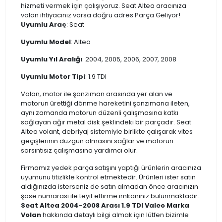
hizmeti vermek için çalışıyoruz. Seat Altea aracınıza
volan ihtiyacınız varsa doğru adres Parça Geliyor!
Uyumlu Araç
: Seat
Uyumlu Model
: Altea
Uyumlu Yıl Aralığı
: 2004, 2005, 2006, 2007, 2008
Uyumlu Motor Tipi
: 1.9 TDI
Volan, motor ile şanzıman arasında yer alan ve
motorun ürettiği dönme hareketini şanzımana ileten,
aynı zamanda motorun düzenli çalışmasına katkı
sağlayan ağır metal disk şeklindeki bir parçadır. Seat
Altea volant, debriyaj sistemiyle birlikte çalışarak vites
geçişlerinin düzgün olmasını sağlar ve motorun
sarsıntısız çalışmasına yardımcı olur.
Firmamız yedek parça satışını yaptığı ürünlerin aracınıza
uyumunu titizlikle kontrol etmektedir. Ürünleri ister satın
aldığınızda isterseniz de satın almadan önce aracınızın
şase numarası ile teyit ettirme imkanınız bulunmaktadır.
Seat Altea 2004-2008 Arası 1.9 TDI Valeo Marka
Volan
hakkında detaylı bilgi almak için lütfen bizimle