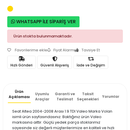
WHATSAPP İLE SİPARİŞ VER
Ürün stokta bulunmamaktadır.
Favorilerime ekle
Fiyat Alarmı
Tavsiye Et
Hızlı Gönderi
Güvenli Alışveriş
İade ve Değişim
Ürün
Uyumlu
Garanti ve
Taksit
Yorumlar
Açıklaması
Araçlar
Teslimat
Seçenekleri
Seat Altea 2004-2008 Arası 1.9 TDI Valeo Marka Volan
isimli ürün sayfasındasınız. Baktığınız ürün Valeo
markasına aittir. Güçlü yedek parça stoklarımız
sayesinde siz değerli müşterilerimize en kaliteli ve hızlı